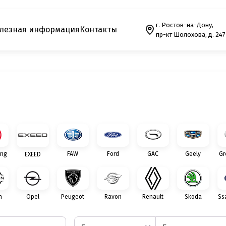
г. Ростов-на-Дону,
лезная информация
Контакты
пр-кт Шолохова, д. 247
ng
FAW
Ford
GAC
Geely
Gr
EXEED
n
Opel
Peugeot
Ravon
Renault
Skoda
Ss