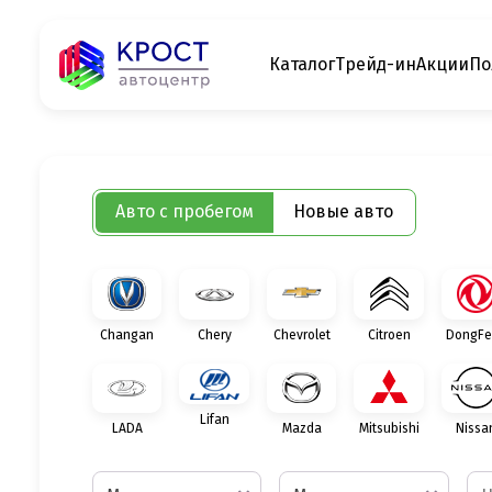
Каталог
Трейд-ин
Акции
По
Авто с пробегом
Новые авто
Changan
Chery
Chevrolet
Citroen
DongFe
Lifan
LADA
Mazda
Mitsubishi
Nissa