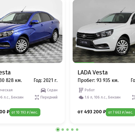
esta
LADA Vesta
30 828 км.
Год: 2021 г.
Пробег: 93 935 км.
Го
ческая
Седан
Робот
06 л.с., Бензин
Передний
1.6 л, 106 л.с., Бензин
00 ₽
от 493 200 ₽
от 10 193 ₽/мес.
от 7 663 ₽/мес.