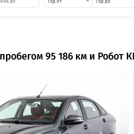
Год от
Год до
пробегом 95 186 км и Робот КП