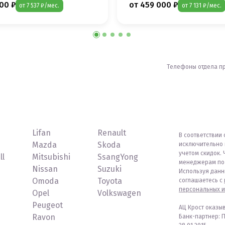
00 ₽
от 459 000 ₽
от 7 537 ₽/мес.
от 7 131 ₽/мес.
Телефоны отдела п
Lifan
Renault
В соответствии 
Mazda
Skoda
исключительно 
учетом скидок. 
ll
Mitsubishi
SsangYong
менеджерам по 
Nissan
Suzuki
Используя данн
Omoda
Toyota
соглашаетесь с
персональных и
Opel
Volkswagen
Peugeot
АЦ Крост оказы
Ravon
Банк-партнер: 