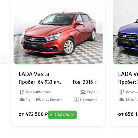
LADA Vesta
LADA V
Пробег: 64 933 км.
Год: 2016 г.
Пробег: 
Механическая
Седан
Механи
1.6 л, 106 л.с., Бензин
Передний
1.6 л, 1
от 472 500 ₽
от 656 1
от 7 341 ₽/мес.