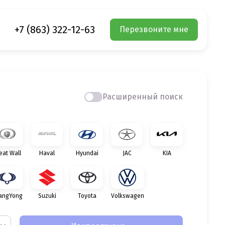
+7 (863) 322-12-63
Перезвоните мне
Расширенный поиск
eat Wall
Haval
Hyundai
JAC
KIA
angYong
Suzuki
Toyota
Volkswagen