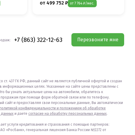
от 499 752 ₽
от 7 764 ₽/мес.
+7 (863) 322-12-63
Перезвоните мне
родаж:
со ст. 437 ГК РФ, данный сайт не является публичной офертой и создан
в информационных целях. Указанные на сайте цены представлены с
Что бы узнать актуальные цены на автомобили, обратитесь к
продажам при помощи форм обратной связи или по телефону.
ый сайт и предоставляя свои персональные данные, Вы автоматически
политикой конфиденциальности и положением об обработке
 данных
и даете
согласие на обработку персональных данных
.
вает услуги кредитования и страхования с помощью партнеров:
ПАО «Росбанк», генеральная лицензия Банка России №2272 от