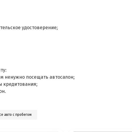
тельское удостоверение;
ту:
ам ненужно посещать автосалон;
ы кредитования;
он.
се авто с пробегом