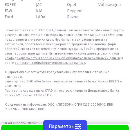
EXEED
JAC
Opel
Volkswagen
FAW
KIA
Peugeot
Ford
LADA
Ravon
В соответствии со ст. 437 ГК РФ, данный сайт не является публичной офертой
и создан исключительно в информационных целях. Указанные на сайте цены
представлены с учетом скидок. Что бы узнать актуальные цены на
автомобили, обратитесь к менеджерам по продажам при помощи форм
обратной связи или по телефону. Используя данный сайт и предоставляя
свои персональные данные, Вы автоматически соглашаетесь с
политикой
конфиденциальности и положением об обработке персональных и данных
и
даете
согласие на обработку персональных данных
.
АЦ Крост оказывает услуги кредитования и страхования с помощью
партнеров:
Банк-партнер: ПАО «Росбанк», генеральная лицензия Банка России №2272 от
28.01.2015.
Партнер по страхованию: СПАО Ингосстрах, лицензия Центрального Банка
России № 0928 от 23.09.2015 г.
Юридическая информация: ООО «АВТОДОМ» ОГРН 1236100016910, ИНН
6166128253, КПП 616601001
© АЦ «Крост», 2026 г.
Параметры
WhatsApp