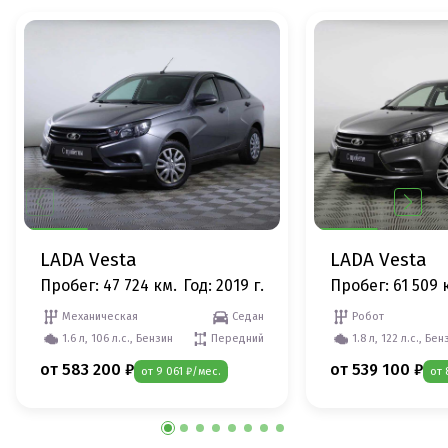
LADA Vesta
LADA Vesta
Пробег: 47 724 км.
Год: 2019 г.
Пробег: 61 509 
Механическая
Седан
Робот
1.6 л, 106 л.с., Бензин
Передний
1.8 л, 122 л.с., Бен
от 583 200 ₽
от 539 100 ₽
от 9 061 ₽/мес.
от 