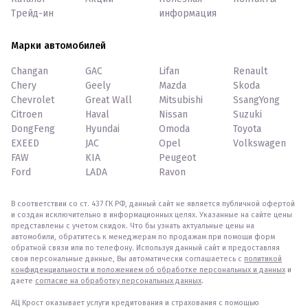
Трейд-ин
информация
Марки автомобилей
Changan
GAC
Lifan
Renault
Chery
Geely
Mazda
Skoda
Chevrolet
Great Wall
Mitsubishi
SsangYong
Citroen
Haval
Nissan
Suzuki
DongFeng
Hyundai
Omoda
Toyota
EXEED
JAC
Opel
Volkswagen
FAW
KIA
Peugeot
Ford
LADA
Ravon
В соответствии со ст. 437 ГК РФ, данный сайт не является публичной офертой
и создан исключительно в информационных целях. Указанные на сайте цены
представлены с учетом скидок. Что бы узнать актуальные цены на
автомобили, обратитесь к менеджерам по продажам при помощи форм
обратной связи или по телефону. Используя данный сайт и предоставляя
свои персональные данные, Вы автоматически соглашаетесь с
политикой
конфиденциальности и положением об обработке персональных и данных
и
даете
согласие на обработку персональных данных
.
АЦ Крост оказывает услуги кредитования и страхования с помощью