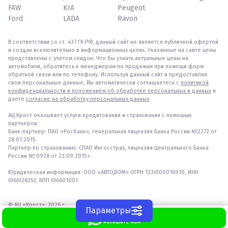
FAW
KIA
Peugeot
Ford
LADA
Ravon
В соответствии со ст. 437 ГК РФ, данный сайт не является публичной офертой
и создан исключительно в информационных целях. Указанные на сайте цены
представлены с учетом скидок. Что бы узнать актуальные цены на
автомобили, обратитесь к менеджерам по продажам при помощи форм
обратной связи или по телефону. Используя данный сайт и предоставляя
свои персональные данные, Вы автоматически соглашаетесь с
политикой
конфиденциальности и положением об обработке персональных и данных
и
даете
согласие на обработку персональных данных
.
АЦ Крост оказывает услуги кредитования и страхования с помощью
партнеров:
Банк-партнер: ПАО «Росбанк», генеральная лицензия Банка России №2272 от
28.01.2015.
Партнер по страхованию: СПАО Ингосстрах, лицензия Центрального Банка
России № 0928 от 23.09.2015 г.
Юридическая информация: ООО «АВТОДОМ» ОГРН 1236100016910, ИНН
6166128253, КПП 616601001
© АЦ «Крост», 2026 г.
Параметры
WhatsApp
напишите нам