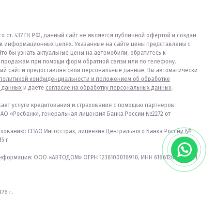
со ст. 437 ГК РФ, данный сайт не является публичной офертой и создан
в информационных целях. Указанные на сайте цены представлены с
Что бы узнать актуальные цены на автомобили, обратитесь к
продажам при помощи форм обратной связи или по телефону.
ый сайт и предоставляя свои персональные данные, Вы автоматически
политикой конфиденциальности и положением об обработке
 данных
и даете
согласие на обработку персональных данных
.
вает услуги кредитования и страхования с помощью партнеров:
ПАО «Росбанк», генеральная лицензия Банка России №2272 от
ахованию: СПАО Ингосстрах, лицензия Центрального Банка России №
5 г.
формация: ООО «АВТОДОМ» ОГРН 1236100016910, ИНН 6166128253, КПП
26 г.