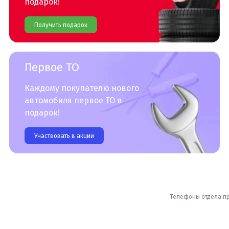
подарок!
Получить подарок
Первое ТО
Каждому покупателю нового
автомобиля первое ТО в
подарок!
Участвовать в акции
Телефоны отдела п