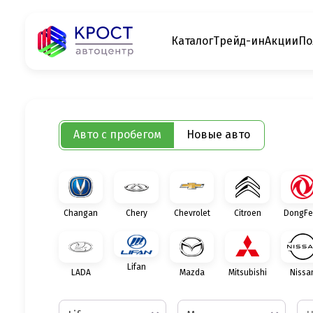
Каталог
Трейд-ин
Акции
По
Авто с пробегом
Новые авто
Changan
Chery
Chevrolet
Citroen
DongFe
Lifan
LADA
Mazda
Mitsubishi
Nissa