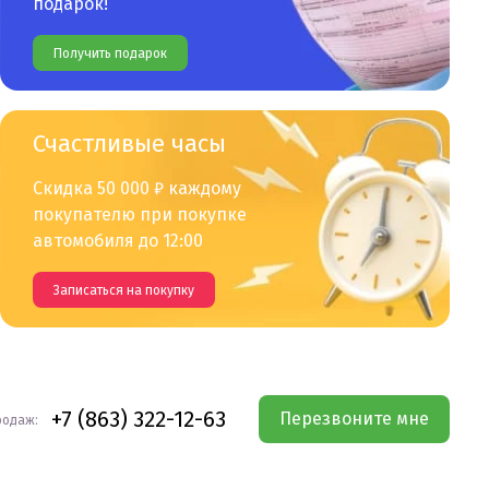
подарок!
Получить подарок
Счастливые часы
Скидка 50 000 ₽ каждому
покупателю при покупке
автомобиля до 12:00
Записаться на покупку
+7 (863) 322-12-63
Перезвоните мне
родаж: