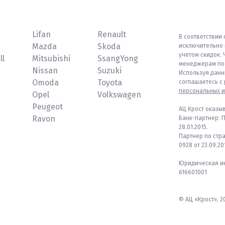
Lifan
Renault
В соответствии 
Mazda
Skoda
исключительно 
учетом скидок. 
ll
Mitsubishi
SsangYong
менеджерам по 
Nissan
Suzuki
Используя данн
Omoda
Toyota
соглашаетесь с
персональных и
Opel
Volkswagen
Peugeot
АЦ Крост оказы
Ravon
Банк-партнер: 
28.01.2015.
Партнер по стр
0928 от 23.09.201
Юридическая ин
616601001
© АЦ «Крост», 20