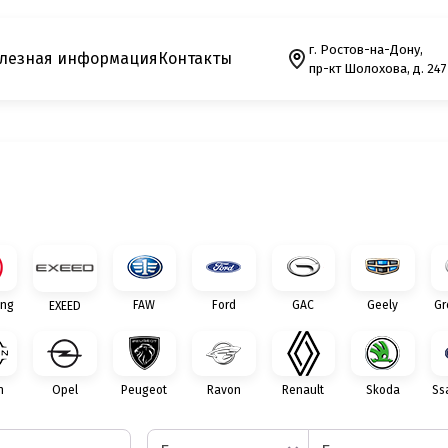
г. Ростов-на-Дону,
лезная информация
Контакты
пр-кт Шолохова, д. 247
ng
FAW
Ford
GAC
Geely
Gr
EXEED
n
Opel
Peugeot
Ravon
Renault
Skoda
Ss