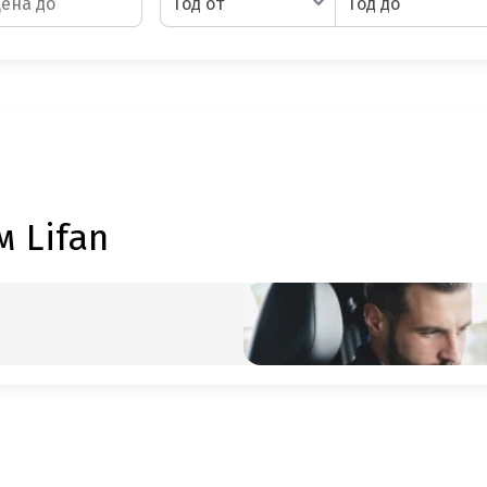
Год от
Год до
 Lifan