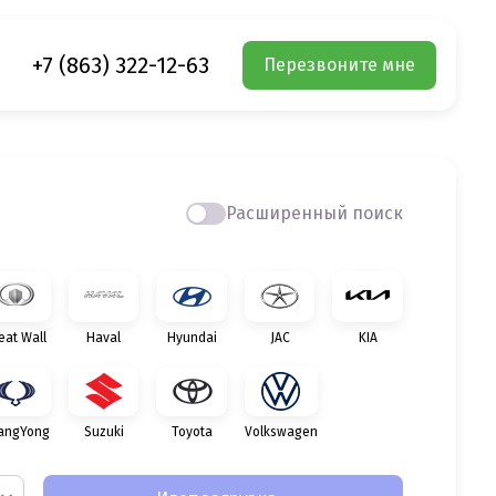
+7 (863) 322-12-63
Перезвоните мне
Расширенный поиск
eat Wall
Haval
Hyundai
JAC
KIA
angYong
Suzuki
Toyota
Volkswagen