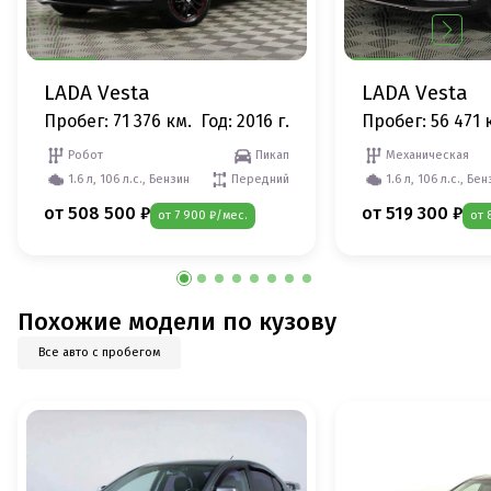
LADA Vesta
LADA Vesta
Пробег: 71 376 км.
Год: 2016 г.
Пробег: 56 471 
Робот
Пикап
Механическая
1.6 л, 106 л.с., Бензин
Передний
1.6 л, 106 л.с., Бе
от 508 500 ₽
от 519 300 ₽
от 7 900 ₽/мес.
от 
Похожие модели по кузову
Все авто с пробегом