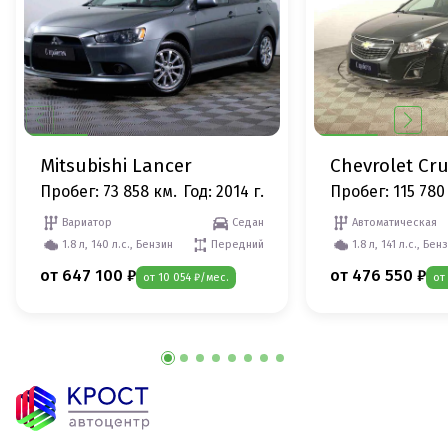
Mitsubishi Lancer
Chevrolet Cr
Пробег: 73 858 км.
Год: 2014 г.
Пробег: 115 780
Вариатор
Седан
Автоматическая
1.8 л, 140 л.с., Бензин
Передний
1.8 л, 141 л.с., Бен
от 647 100 ₽
от 476 550 ₽
от 10 054 ₽/мес.
от