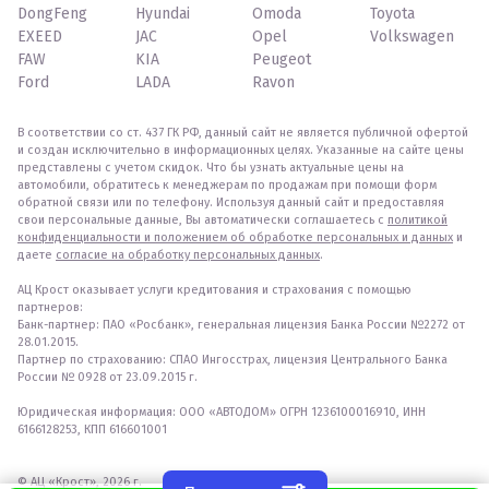
DongFeng
Hyundai
Omoda
Toyota
EXEED
JAC
Opel
Volkswagen
FAW
KIA
Peugeot
Ford
LADA
Ravon
В соответствии со ст. 437 ГК РФ, данный сайт не является публичной офертой
и создан исключительно в информационных целях. Указанные на сайте цены
представлены с учетом скидок. Что бы узнать актуальные цены на
автомобили, обратитесь к менеджерам по продажам при помощи форм
обратной связи или по телефону. Используя данный сайт и предоставляя
свои персональные данные, Вы автоматически соглашаетесь с
политикой
конфиденциальности и положением об обработке персональных и данных
и
даете
согласие на обработку персональных данных
.
АЦ Крост оказывает услуги кредитования и страхования с помощью
партнеров:
Банк-партнер: ПАО «Росбанк», генеральная лицензия Банка России №2272 от
28.01.2015.
Партнер по страхованию: СПАО Ингосстрах, лицензия Центрального Банка
России № 0928 от 23.09.2015 г.
Юридическая информация: ООО «АВТОДОМ» ОГРН 1236100016910, ИНН
6166128253, КПП 616601001
© АЦ «Крост», 2026 г.