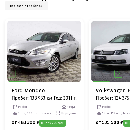
Все авто с пробегом
Ford Mondeo
Volkswagen P
Пробег: 138 933 км.
Год: 2011 г.
Пробег: 124 375
Робот
Седан
Робот
2.0 л, 200 л.с., Бензин
Передний
1.8 л, 152 л.с., Бен
от 483 300 ₽
от 535 500 ₽
от 7 509 ₽/мес.
от 