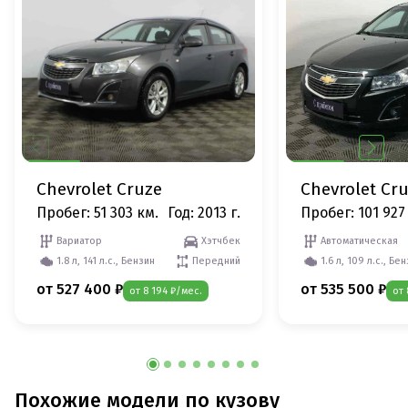
Chevrolet Cruze
Chevrolet Cr
Пробег: 51 303 км.
Год: 2013 г.
Пробег: 101 927
Вариатор
Хэтчбек
Автоматическая
1.8 л, 141 л.с., Бензин
Передний
1.6 л, 109 л.с., Бе
от 527 400 ₽
от 535 500 ₽
от 8 194 ₽/мес.
от 
Похожие модели по кузову