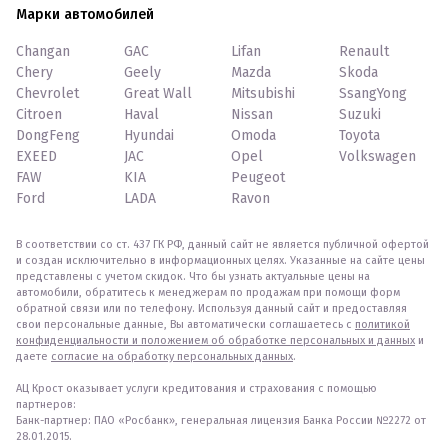
Марки автомобилей
Changan
GAC
Lifan
Renault
Chery
Geely
Mazda
Skoda
Chevrolet
Great Wall
Mitsubishi
SsangYong
Citroen
Haval
Nissan
Suzuki
DongFeng
Hyundai
Omoda
Toyota
EXEED
JAC
Opel
Volkswagen
FAW
KIA
Peugeot
Ford
LADA
Ravon
В соответствии со ст. 437 ГК РФ, данный сайт не является публичной офертой
и создан исключительно в информационных целях. Указанные на сайте цены
представлены с учетом скидок. Что бы узнать актуальные цены на
автомобили, обратитесь к менеджерам по продажам при помощи форм
обратной связи или по телефону. Используя данный сайт и предоставляя
свои персональные данные, Вы автоматически соглашаетесь с
политикой
конфиденциальности и положением об обработке персональных и данных
и
даете
согласие на обработку персональных данных
.
АЦ Крост оказывает услуги кредитования и страхования с помощью
партнеров:
Банк-партнер: ПАО «Росбанк», генеральная лицензия Банка России №2272 от
28.01.2015.