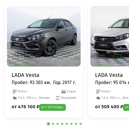
LADA Vesta
LADA Vesta
Пробег: 93 303 км.
Год: 2017 г.
Пробег: 95 014 
Робот
Седан
Робот
1.6 л, 106 л.с., Бензин
Передний
1.6 л, 106 л.с., Бе
от 476 100 ₽
от 509 400 ₽
от 7 397 ₽/мес.
от