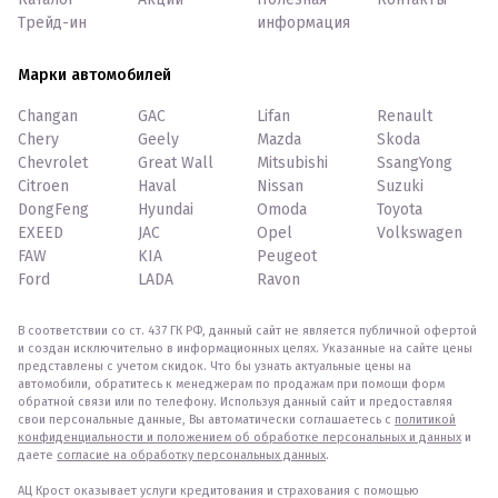
Трейд-ин
информация
Марки автомобилей
Changan
GAC
Lifan
Renault
Chery
Geely
Mazda
Skoda
Chevrolet
Great Wall
Mitsubishi
SsangYong
Citroen
Haval
Nissan
Suzuki
DongFeng
Hyundai
Omoda
Toyota
EXEED
JAC
Opel
Volkswagen
FAW
KIA
Peugeot
Ford
LADA
Ravon
В соответствии со ст. 437 ГК РФ, данный сайт не является публичной офертой
и создан исключительно в информационных целях. Указанные на сайте цены
представлены с учетом скидок. Что бы узнать актуальные цены на
автомобили, обратитесь к менеджерам по продажам при помощи форм
обратной связи или по телефону. Используя данный сайт и предоставляя
свои персональные данные, Вы автоматически соглашаетесь с
политикой
конфиденциальности и положением об обработке персональных и данных
и
даете
согласие на обработку персональных данных
.
АЦ Крост оказывает услуги кредитования и страхования с помощью