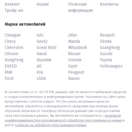
Каталог
Акции
Полезная
Контакты
Трейд-ин
информация
Марки автомобилей
Changan
GAC
Lifan
Renault
Chery
Geely
Mazda
Skoda
Chevrolet
Great Wall
Mitsubishi
SsangYong
Citroen
Haval
Nissan
Suzuki
DongFeng
Hyundai
Omoda
Toyota
EXEED
JAC
Opel
Volkswagen
FAW
KIA
Peugeot
Ford
LADA
Ravon
В соответствии со ст. 437 ГК РФ, данный сайт не является публичной офертой
и создан исключительно в информационных целях. Указанные на сайте цены
представлены с учетом скидок. Что бы узнать актуальные цены на
автомобили, обратитесь к менеджерам по продажам при помощи форм
обратной связи или по телефону. Используя данный сайт и предоставляя
свои персональные данные, Вы автоматически соглашаетесь с
политикой
конфиденциальности и положением об обработке персональных и данных
и
даете
согласие на обработку персональных данных
.