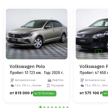
Volkswagen Polo
Volkswagen P
Пробег: 51 723 км.
Год: 2020 г.
Пробег: 47 650 
Автоматическая
Лифтбек
Автоматическая
1.6 л, 110 л.с., Бензин
Передний
1.6 л, 105 л.с., Бен
от 819 000 ₽
от 575 100 ₽
от 12 724 ₽/мес.
от 