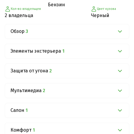
Бензин
Кол-во владельцев
Цвет кузова
2 владельца
Черный
Обзор
3
Элементы экстерьера
1
Защита от угона
2
Мультимедиа
2
Салон
1
Комфорт
1