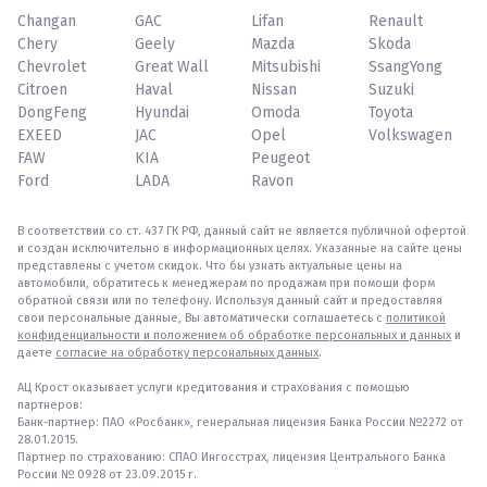
Changan
GAC
Lifan
Renault
Chery
Geely
Mazda
Skoda
Chevrolet
Great Wall
Mitsubishi
SsangYong
Citroen
Haval
Nissan
Suzuki
DongFeng
Hyundai
Omoda
Toyota
EXEED
JAC
Opel
Volkswagen
FAW
KIA
Peugeot
Ford
LADA
Ravon
В соответствии со ст. 437 ГК РФ, данный сайт не является публичной офертой
и создан исключительно в информационных целях. Указанные на сайте цены
представлены с учетом скидок. Что бы узнать актуальные цены на
автомобили, обратитесь к менеджерам по продажам при помощи форм
обратной связи или по телефону. Используя данный сайт и предоставляя
свои персональные данные, Вы автоматически соглашаетесь с
политикой
конфиденциальности и положением об обработке персональных и данных
и
даете
согласие на обработку персональных данных
.
АЦ Крост оказывает услуги кредитования и страхования с помощью
партнеров:
Банк-партнер: ПАО «Росбанк», генеральная лицензия Банка России №2272 от
28.01.2015.
Партнер по страхованию: СПАО Ингосстрах, лицензия Центрального Банка
России № 0928 от 23.09.2015 г.