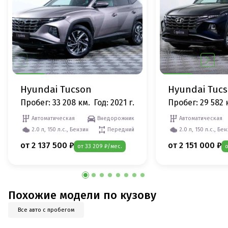
Hyundai Tucson
Hyundai Tuc
Пробег: 33 208 км.
Год: 2021 г.
Пробег: 29 582 
Автоматическая
Внедорожник
Автоматическая
2.0 л, 150 л.с., Бензин
Передний
2.0 л, 150 л.с., Бе
от 2 137 500 ₽
от 2 151 000 ₽
от 33 209 ₽/мес.
о
Похожие модели по кузову
Все авто с пробегом