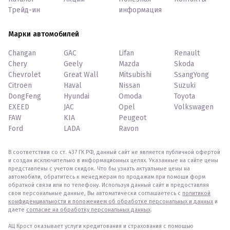
Трейд-ин
информация
Марки автомобилей
Changan
GAC
Lifan
Renault
Chery
Geely
Mazda
Skoda
Chevrolet
Great Wall
Mitsubishi
SsangYong
Citroen
Haval
Nissan
Suzuki
DongFeng
Hyundai
Omoda
Toyota
EXEED
JAC
Opel
Volkswagen
FAW
KIA
Peugeot
Ford
LADA
Ravon
В соответствии со ст. 437 ГК РФ, данный сайт не является публичной офертой
и создан исключительно в информационных целях. Указанные на сайте цены
представлены с учетом скидок. Что бы узнать актуальные цены на
автомобили, обратитесь к менеджерам по продажам при помощи форм
обратной связи или по телефону. Используя данный сайт и предоставляя
свои персональные данные, Вы автоматически соглашаетесь с
политикой
конфиденциальности и положением об обработке персональных и данных
и
даете
согласие на обработку персональных данных
.
АЦ Крост оказывает услуги кредитования и страхования с помощью