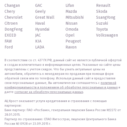
Changan
GAC
Lifan
Renault
Chery
Geely
Mazda
Skoda
Chevrolet
Great Wall
Mitsubishi
SsangYong
Citroen
Haval
Nissan
Suzuki
DongFeng
Hyundai
Omoda
Toyota
EXEED
JAC
Opel
Volkswagen
FAW
KIA
Peugeot
Ford
LADA
Ravon
В соответствии со ст. 437 ГК РФ, данный сайт не является публичной офертой
и создан исключительно в информационных целях. Указанные на сайте цены
представлены с учетом скидок. Что бы узнать актуальные цены на
автомобили, обратитесь к менеджерам по продажам при помощи форм
обратной связи или по телефону. Используя данный сайт и предоставляя
свои персональные данные, Вы автоматически соглашаетесь с
политикой
конфиденциальности и положением об обработке персональных и данных
и
даете
согласие на обработку персональных данных
.
АЦ Крост оказывает услуги кредитования и страхования с помощью
партнеров:
Банк-партнер: ПАО «Росбанк», генеральная лицензия Банка России №2272 от
28.01.2015.
Партнер по страхованию: СПАО Ингосстрах, лицензия Центрального Банка
России № 0928 от 23.09.2015 г.