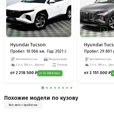
Hyundai Tucson
Hyundai Tuc
Пробег: 10 066 км.
Год: 2021 г.
Пробег: 29 801 
Автоматическая
Внедорожник
Автоматическая
2.0 л, 186 л.с., Дизель
Полный
2.0 л, 186 л.с., Ди
от 2 218 500 ₽
от 2 151 000 ₽
от 34 468 ₽/мес.
о
Похожие модели по кузову
Все авто с пробегом