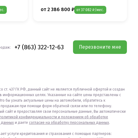
от 2 386 800 ₽
ес.
от 37 082 ₽/мес.
+7 (863) 322-12-63
Перезвоните мне
родаж:
со ст. 437 ГК РФ, данный сайт не является публичной офертой и создан
в информационных целях. Указанные на сайте цены представлены с
Что бы узнать актуальные цены на автомобили, обратитесь к
продажам при помощи форм обратной связи или по телефону.
ый сайт и предоставляя свои персональные данные, Вы автоматически
политикой конфиденциальности и положением об обработке
 данных
и даете
согласие на обработку персональных данных
.
вает услуги кредитования и страхования с помощью партнеров: