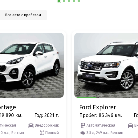
Все авто с пробегом
ortage
Ford Explorer
19 890 км.
Год: 2021 г.
Пробег: 86 346 км.
Го
тическая
Внедорожник
Автоматическая
В
50 л.с., Бензин
Полный
3.5 л, 249 л.с., Бензин