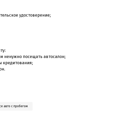
тельское удостоверение;
ту:
ам ненужно посещать автосалон;
ы кредитования;
он.
се авто с пробегом