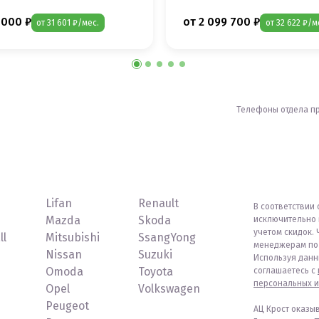
 000 ₽
от 2 099 700 ₽
от 31 601 ₽/мес.
от 32 622 ₽/м
Телефоны отдела п
Lifan
Renault
В соответствии 
Mazda
Skoda
исключительно 
учетом скидок. 
ll
Mitsubishi
SsangYong
менеджерам по 
Nissan
Suzuki
Используя данн
Omoda
Toyota
соглашаетесь с
персональных и
Opel
Volkswagen
Peugeot
АЦ Крост оказы