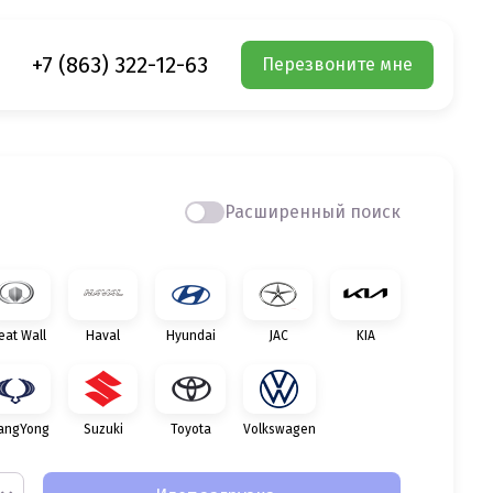
+7 (863) 322-12-63
Перезвоните мне
Расширенный поиск
eat Wall
Haval
Hyundai
JAC
KIA
angYong
Suzuki
Toyota
Volkswagen