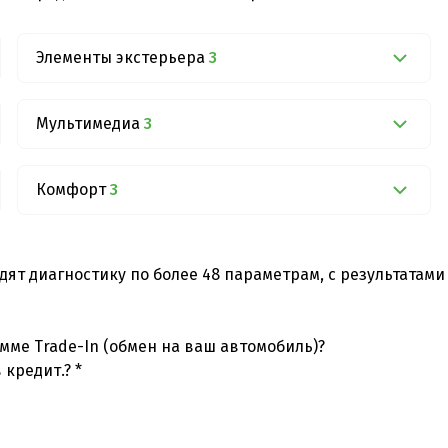
Элементы экстерьера
3
Мультимедиа
3
Комфорт
3
дят диагностику по более 48 параметрам, с результатам
мме Trade-In (обмен на ваш автомобиль)?
 кредит.? *