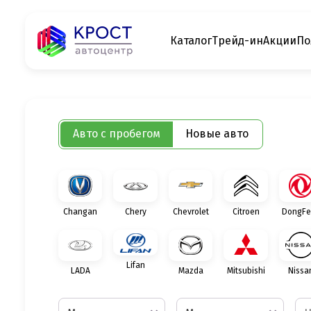
Каталог
Трейд-ин
Акции
По
Авто с пробегом
Новые авто
Changan
Chery
Chevrolet
Citroen
DongFe
Lifan
LADA
Mazda
Mitsubishi
Nissa