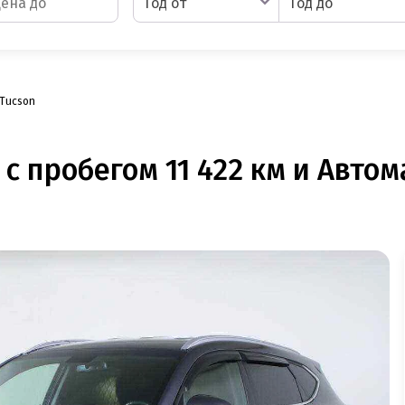
Год от
Год до
 Tucson
 с пробегом 11 422 км и Автом