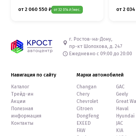
от 2 060 550 ₽
от 2 034
от 32 014 ₽/мес.
г. Ростов-на-Дону,
пр-кт Шолохова, д. 247
Ежедневно с 09:00 до 20:00
Навигация по сайту
Марки автомобилей
Каталог
Changan
GAC
Трейд-ин
Chery
Geely
Акции
Chevrolet
Great Wa
Полезная
Citroen
Haval
информация
DongFeng
Hyundai
Контакты
EXEED
JAC
FAW
KIA