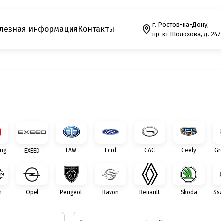
г. Ростов-на-Дону,
лезная информация
Контакты
пр-кт Шолохова, д. 247
ng
FAW
Ford
GAC
Geely
Gr
EXEED
n
Opel
Peugeot
Ravon
Renault
Skoda
Ss