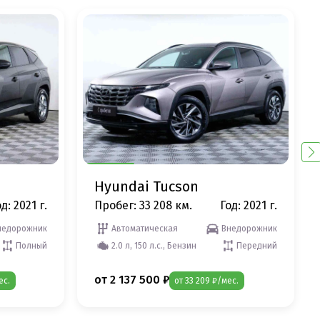
Hyundai Tucson
д: 2021 г.
Пробег: 33 208 км.
Год: 2021 г.
недорожник
Автоматическая
Внедорожник
Полный
2.0 л, 150 л.с., Бензин
Передний
от 2 137 500 ₽
ес.
от 33 209 ₽/мес.