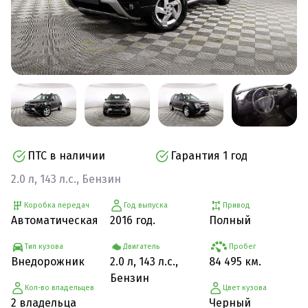
ПТС в наличии
Гарантия 1 год
2.0 л, 143 л.с., Бензин
Коробка передач
Год выпуска
Привод
Автоматическая
2016 год.
Полный
Тип кузова
Двигатель
Пробег
Внедорожник
2.0 л, 143 л.с.,
84 495 км.
Бензин
Кол-во владельцев
Цвет кузова
2 владельца
Черный