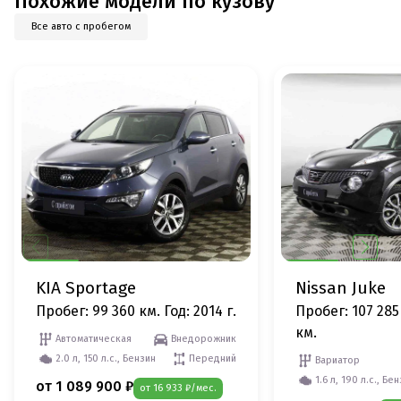
Похожие модели по кузову
Все авто с пробегом
KIA Sportage
Nissan Juke
Пробег: 99 360 км.
Год: 2014 г.
Пробег: 107 285
км.
Автоматическая
Внедорожник
2.0 л, 150 л.с., Бензин
Передний
Вариатор
1.6 л, 190 л.с., Бе
от 1 089 900 ₽
от 16 933 ₽/мес.