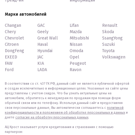
Трейд-ин
информация
Марки автомобилей
Changan
GAC
Lifan
Renault
Chery
Geely
Mazda
Skoda
Chevrolet
Great Wall
Mitsubishi
SsangYong
Citroen
Haval
Nissan
Suzuki
DongFeng
Hyundai
Omoda
Toyota
EXEED
JAC
Opel
Volkswagen
FAW
KIA
Peugeot
Ford
LADA
Ravon
В соответствии со ст. 437 ГК РФ, данный сайт не является публичной офертой
и создан исключительно в информационных целях. Указанные на сайте цены
представлены с учетом скидок. Что бы узнать актуальные цены на
автомобили, обратитесь к менеджерам по продажам при помощи форм
обратной связи или по телефону. Используя данный сайт и предоставляя
свои персональные данные, Вы автоматически соглашаетесь с
политикой
конфиденциальности и положением об обработке персональных и данных
и
даете
согласие на обработку персональных данных
.
АЦ Крост оказывает услуги кредитования и страхования с помощью
партнеров: