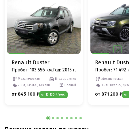
Renault Duster
Renault Dust
Пробег: 103 556 км.
Год: 2015 г.
Пробег: 71 492 
Механическая
Внедорожник
Механическая
2.0 л, 135 л.с., Бензин
Полный
1.5 л, 109 л.с., Ди
от 845 100 ₽
от 871 200 ₽
от 13 130 ₽/мес.
от 