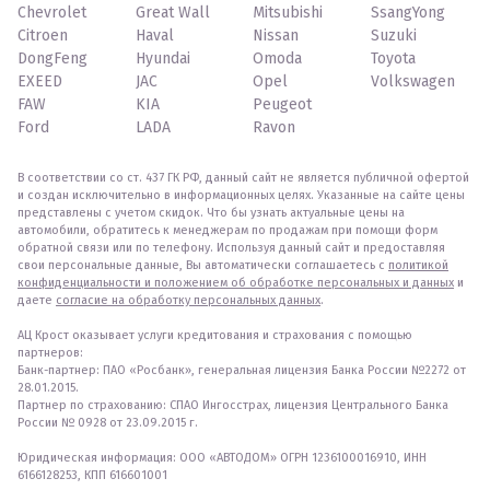
Chevrolet
Great Wall
Mitsubishi
SsangYong
Citroen
Haval
Nissan
Suzuki
DongFeng
Hyundai
Omoda
Toyota
EXEED
JAC
Opel
Volkswagen
FAW
KIA
Peugeot
Ford
LADA
Ravon
В соответствии со ст. 437 ГК РФ, данный сайт не является публичной офертой
и создан исключительно в информационных целях. Указанные на сайте цены
представлены с учетом скидок. Что бы узнать актуальные цены на
автомобили, обратитесь к менеджерам по продажам при помощи форм
обратной связи или по телефону. Используя данный сайт и предоставляя
свои персональные данные, Вы автоматически соглашаетесь с
политикой
конфиденциальности и положением об обработке персональных и данных
и
даете
согласие на обработку персональных данных
.
АЦ Крост оказывает услуги кредитования и страхования с помощью
партнеров:
Банк-партнер: ПАО «Росбанк», генеральная лицензия Банка России №2272 от
28.01.2015.
Партнер по страхованию: СПАО Ингосстрах, лицензия Центрального Банка
России № 0928 от 23.09.2015 г.
Юридическая информация: ООО «АВТОДОМ» ОГРН 1236100016910, ИНН
6166128253, КПП 616601001