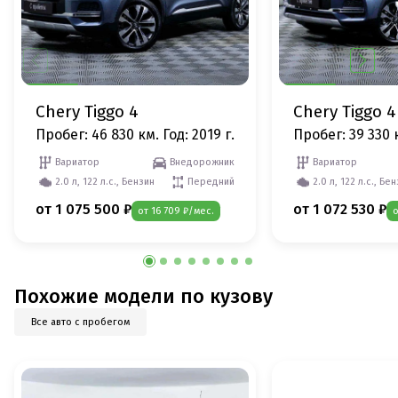
Chery Tiggo 4
Chery Tiggo 4
Пробег: 46 830 км.
Год: 2019 г.
Пробег: 39 330 
Вариатор
Внедорожник
Вариатор
2.0 л, 122 л.с., Бензин
Передний
2.0 л, 122 л.с., Бе
от 1 075 500 ₽
от 1 072 530 ₽
от 16 709 ₽/мес.
о
Похожие модели по кузову
Все авто с пробегом