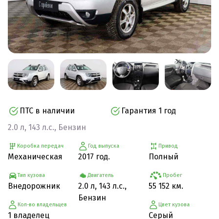
ПТС в наличии
Гарантия 1 год
2.0 л, 143 л.с., Бензин
Коробка передач
Год выпуска
Привод
Механическая
2017 год.
Полный
Тип кузова
Двигатель
Пробег
Внедорожник
2.0 л, 143 л.с.,
55 152 км.
Бензин
Кол-во владельцев
Цвет кузова
1 владелец
Серый