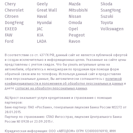
Chery
Geely
Mazda
Skoda
Chevrolet
Great Wall
Mitsubishi
SsangYong
Citroen
Haval
Nissan
Suzuki
DongFeng
Hyundai
Omoda
Toyota
EXEED
JAC
Opel
Volkswagen
FAW
KIA
Peugeot
Ford
LADA
Ravon
В соответствии со ст. 437 ГК РФ, данный сайт не является публичной офертой
и создан исключительно в информационных целях. Указанные на сайте цены
представлены с учетом скидок. Что бы узнать актуальные цены на
автомобили, обратитесь к менеджерам по продажам при помощи форм
обратной связи или по телефону. Используя данный сайт и предоставляя
свои персональные данные, Вы автоматически соглашаетесь с
политикой
конфиденциальности и положением об обработке персональных и данных
и
даете
согласие на обработку персональных данных
.
АЦ Крост оказывает услуги кредитования и страхования с помощью
партнеров:
Банк-партнер: ПАО «Росбанк», генеральная лицензия Банка России №2272 от
28.01.2015.
Партнер по страхованию: СПАО Ингосстрах, лицензия Центрального Банка
России № 0928 от 23.09.2015 г.
Юридическая информация: ООО «АВТОДОМ» ОГРН 1236100016910, ИНН