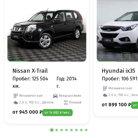
Nissan X-Trail
Hyundai ix35
Пробег: 125 504
Год: 2014
Пробег: 106 591
км.
г.
Механическая
2.0 л, 150 л.с., Бе
Механическая
Внедорожник
2.0 л, 150 л.с., Дизель
Полный
от 899 100 ₽
от
от 945 000 ₽
от 14 682 ₽/мес.