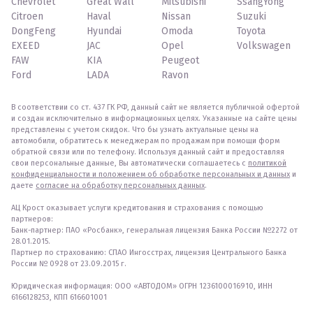
Chevrolet
Great Wall
Mitsubishi
SsangYong
Citroen
Haval
Nissan
Suzuki
DongFeng
Hyundai
Omoda
Toyota
EXEED
JAC
Opel
Volkswagen
FAW
KIA
Peugeot
Ford
LADA
Ravon
В соответствии со ст. 437 ГК РФ, данный сайт не является публичной офертой
и создан исключительно в информационных целях. Указанные на сайте цены
представлены с учетом скидок. Что бы узнать актуальные цены на
автомобили, обратитесь к менеджерам по продажам при помощи форм
обратной связи или по телефону. Используя данный сайт и предоставляя
свои персональные данные, Вы автоматически соглашаетесь с
политикой
конфиденциальности и положением об обработке персональных и данных
и
даете
согласие на обработку персональных данных
.
АЦ Крост оказывает услуги кредитования и страхования с помощью
партнеров:
Банк-партнер: ПАО «Росбанк», генеральная лицензия Банка России №2272 от
28.01.2015.
Партнер по страхованию: СПАО Ингосстрах, лицензия Центрального Банка
России № 0928 от 23.09.2015 г.
Юридическая информация: ООО «АВТОДОМ» ОГРН 1236100016910, ИНН
6166128253, КПП 616601001