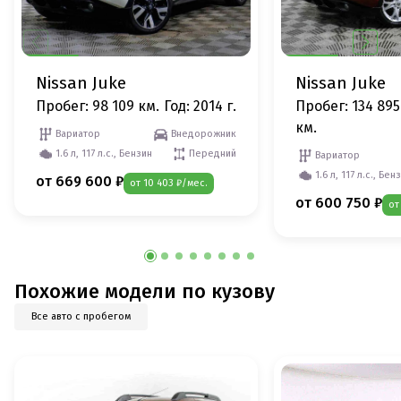
Nissan Juke
Nissan Juke
Пробег: 98 109 км.
Год: 2014 г.
Пробег: 134 895
км.
Вариатор
Внедорожник
1.6 л, 117 л.с., Бензин
Передний
Вариатор
1.6 л, 117 л.с., Бен
от 669 600 ₽
от 10 403 ₽/мес.
от 600 750 ₽
от
Похожие модели по кузову
Все авто с пробегом