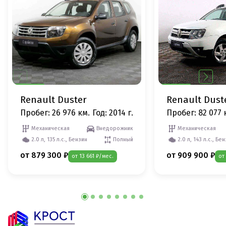
Renault Duster
Renault Dust
Пробег: 26 976 км.
Год: 2014 г.
Пробег: 82 077 
Механическая
Внедорожник
Механическая
2.0 л, 135 л.с., Бензин
Полный
2.0 л, 143 л.с., Бе
от 879 300 ₽
от 909 900 ₽
от 13 661 ₽/мес.
от