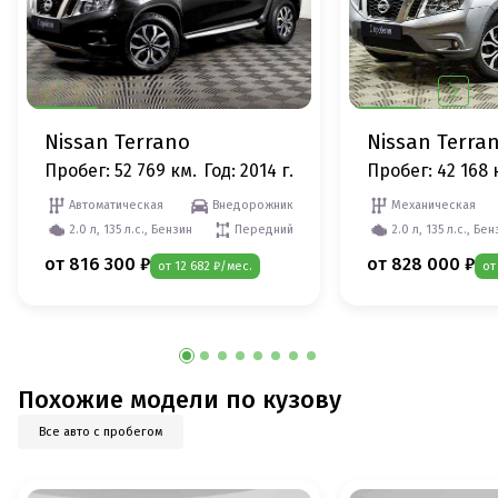
Nissan Terrano
Nissan Terra
Пробег: 52 769 км.
Год: 2014 г.
Пробег: 42 168 
Автоматическая
Внедорожник
Механическая
2.0 л, 135 л.с., Бензин
Передний
2.0 л, 135 л.с., Бе
от 816 300 ₽
от 828 000 ₽
от 12 682 ₽/мес.
от
Похожие модели по кузову
Все авто с пробегом