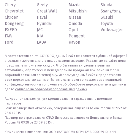
Chery
Geely
Mazda
Skoda
Chevrolet
Great Wall
Mitsubishi
SsangYong
Citroen
Haval
Nissan
Suzuki
DongFeng
Hyundai
Omoda
Toyota
EXEED
JAC
Opel
Volkswagen
FAW
KIA
Peugeot
Ford
LADA
Ravon
В соответствии со ст. 437 ГК РФ, данный сайт не является публичной офертой
и создан исключительно в информационных целях. Указанные на сайте цены
представлены с учетом скидок. Что бы узнать актуальные цены на
автомобили, обратитесь к менеджерам по продажам при помощи форм
обратной связи или по телефону. Используя данный сайт и предоставляя
свои персональные данные, Вы автоматически соглашаетесь с
политикой
конфиденциальности и положением об обработке персональных и данных
и
даете
согласие на обработку персональных данных
.
АЦ Крост оказывает услуги кредитования и страхования с помощью
партнеров:
Банк-партнер: ПАО «Росбанк», генеральная лицензия Банка России №2272 от
28.01.2015.
Партнер по страхованию: СПАО Ингосстрах, лицензия Центрального Банка
России № 0928 от 23.09.2015 г.
Юридическая информация: ООО «АВТОДОМ» ОГРН 1236100016910, ИНН