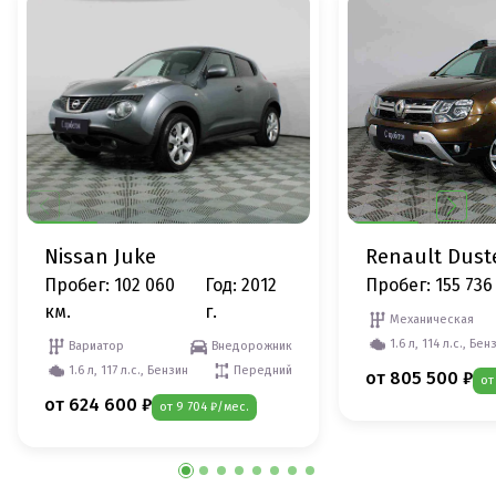
Nissan Juke
Renault Dust
Пробег: 102 060
Год: 2012
Пробег: 155 736
км.
г.
Механическая
1.6 л, 114 л.с., Бен
Вариатор
Внедорожник
1.6 л, 117 л.с., Бензин
Передний
от 805 500 ₽
от
от 624 600 ₽
от 9 704 ₽/мес.