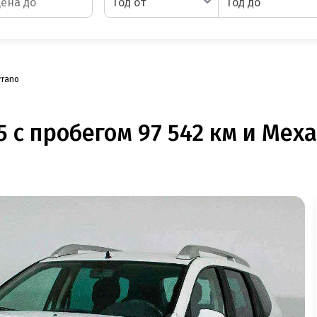
Год от
Год до
rrano
5 с пробегом 97 542 км и Мех