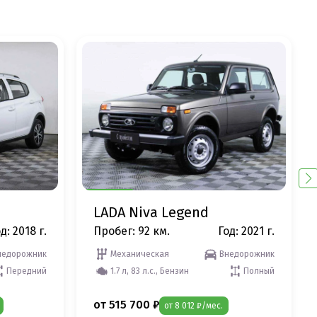
LADA Niva Legend
д: 2018 г.
Пробег: 92 км.
Год: 2021 г.
недорожник
Механическая
Внедорожник
Передний
1.7 л, 83 л.с., Бензин
Полный
от 515 700 ₽
от 8 012 ₽/мес.