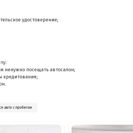
тельское удостоверение;
ту:
ам ненужно посещать автосалон;
ы кредитования;
он.
се авто с пробегом