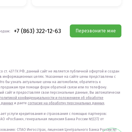
+7 (863) 322-12-63
Перезвоните мне
родаж:
со ст. 437 ГК РФ, данный сайт не является публичной офертой и создан
в информационных целях. Указанные на сайте цены представлены с
Что бы узнать актуальные цены на автомобили, обратитесь к
продажам при помощи форм обратной связи или по телефону.
ый сайт и предоставляя свои персональные данные, Вы автоматически
политикой конфиденциальности и положением об обработке
 данных
и даете
согласие на обработку персональных данных
.
вает услуги кредитования и страхования с помощью партнеров:
ПАО «Росбанк», генеральная лицензия Банка России №2272 от
ахованию: СПАО Ингосстрах, лицензия Центрального Банка России №