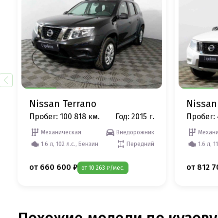
Nissan Terrano
Nissan
Пробег: 100 818 км.
Год: 2015 г.
Пробег: 
Механическая
Внедорожник
Механи
1.6 л, 102 л.с., Бензин
Передний
1.6 л, 1
от 660 600 ₽
от 812 7
от 10 263 ₽/мес.