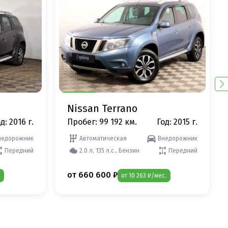
Nissan Terrano
д: 2016 г.
Пробег: 99 192 км.
Год: 2015 г.
недорожник
Автоматическая
Внедорожник
Передний
2.0 л, 135 л.с., Бензин
Передний
от 660 600 ₽
от 10 263 ₽/мес.