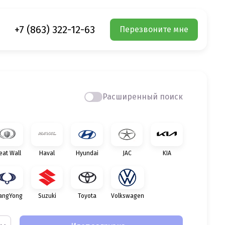
+7 (863) 322-12-63
Перезвоните мне
Расширенный поиск
eat Wall
Haval
Hyundai
JAC
KIA
angYong
Suzuki
Toyota
Volkswagen