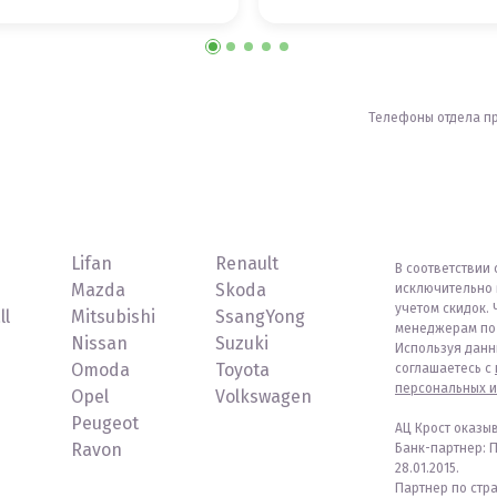
Телефоны отдела п
Lifan
Renault
В соответствии 
Mazda
Skoda
исключительно 
учетом скидок. 
ll
Mitsubishi
SsangYong
менеджерам по 
Nissan
Suzuki
Используя данн
Omoda
Toyota
соглашаетесь с
персональных и
Opel
Volkswagen
Peugeot
АЦ Крост оказы
Ravon
Банк-партнер: 
28.01.2015.
Партнер по стр