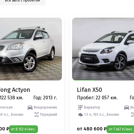
Все авто с пробегом
ong Actyon
Lifan X50
122 538 км.
Год: 2013 г.
Пробег: 22 057 км.
Го
ческая
Внедорожник
Вариатор
В
49 л.с., Бензин
Передний
1.5 л, 103 л.с., Бензин
00 ₽
от 480 600 ₽
от 8 152 ₽/мес.
от 7 467 ₽/мес.