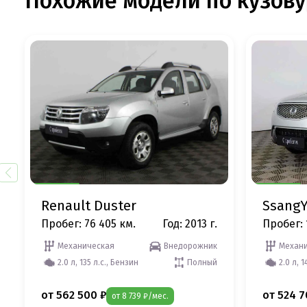
Похожие модели по кузову
Renault Duster
SsangY
Пробег: 76 405 км.
Год: 2013 г.
Пробег: 
Механическая
Внедорожник
Механи
2.0 л, 135 л.с., Бензин
Полный
2.0 л, 1
от 562 500 ₽
от 524 7
от 8 739 ₽/мес.