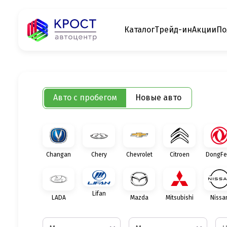
Каталог
Трейд-ин
Акции
По
Авто с пробегом
Новые авто
Changan
Chery
Chevrolet
Citroen
DongFe
Lifan
LADA
Mazda
Mitsubishi
Nissa