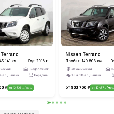
 Terrano
Nissan Terrano
45 141 км.
Год: 2016 г.
Пробег: 140 808 км.
Го
ческая
Внедорожник
Механическая
В
14 л.с., Бензин
Передний
1.6 л, 114 л.с., Бензин
00 ₽
от 803 700 ₽
от 12 626 ₽/мес.
от 12 487 ₽/мес.