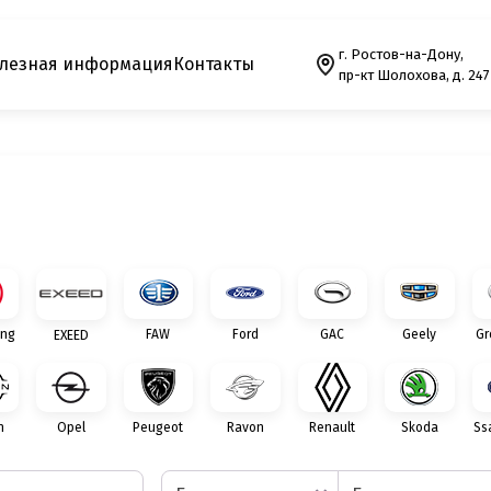
г. Ростов-на-Дону,
лезная информация
Контакты
пр-кт Шолохова, д. 247
ng
FAW
Ford
GAC
Geely
Gr
EXEED
n
Opel
Peugeot
Ravon
Renault
Skoda
Ss