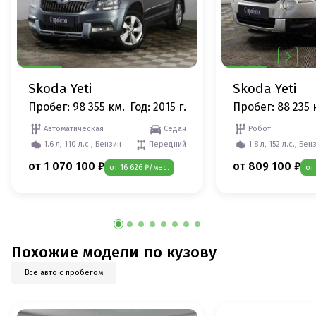
Skoda Yeti
Skoda Yeti
Пробег: 98 355 км.
Год: 2015 г.
Пробег: 88 235 
Автоматическая
Седан
Робот
1.6 л, 110 л.с., Бензин
Передний
1.8 л, 152 л.с., Бен
от 1 070 100 ₽
от 809 100 ₽
от 16 626 ₽/мес.
от
Похожие модели по кузову
Все авто с пробегом