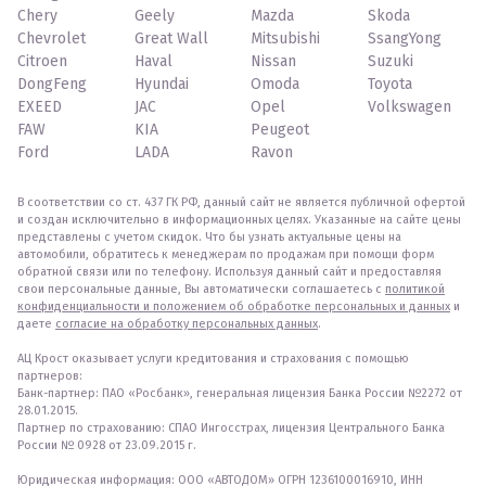
Chery
Geely
Mazda
Skoda
Chevrolet
Great Wall
Mitsubishi
SsangYong
Citroen
Haval
Nissan
Suzuki
DongFeng
Hyundai
Omoda
Toyota
EXEED
JAC
Opel
Volkswagen
FAW
KIA
Peugeot
Ford
LADA
Ravon
В соответствии со ст. 437 ГК РФ, данный сайт не является публичной офертой
и создан исключительно в информационных целях. Указанные на сайте цены
представлены с учетом скидок. Что бы узнать актуальные цены на
автомобили, обратитесь к менеджерам по продажам при помощи форм
обратной связи или по телефону. Используя данный сайт и предоставляя
свои персональные данные, Вы автоматически соглашаетесь с
политикой
конфиденциальности и положением об обработке персональных и данных
и
даете
согласие на обработку персональных данных
.
АЦ Крост оказывает услуги кредитования и страхования с помощью
партнеров:
Банк-партнер: ПАО «Росбанк», генеральная лицензия Банка России №2272 от
28.01.2015.
Партнер по страхованию: СПАО Ингосстрах, лицензия Центрального Банка
России № 0928 от 23.09.2015 г.
Юридическая информация: ООО «АВТОДОМ» ОГРН 1236100016910, ИНН