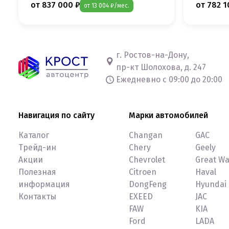
от 837 000 ₽
от 782 1
от 13 004 ₽/мес.
г. Ростов-на-Дону,
пр-кт Шолохова, д. 247
Ежедневно с 09:00 до 20:00
Навигация по сайту
Марки автомобилей
Каталог
Changan
GAC
Трейд-ин
Chery
Geely
Акции
Chevrolet
Great Wa
Полезная
Citroen
Haval
информация
DongFeng
Hyundai
Контакты
EXEED
JAC
FAW
KIA
Ford
LADA