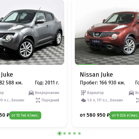
 Juke
Nissan Juke
82 588 км.
Год: 2011 г.
Пробег: 166 930 км.
Го
ор
Внедорожник
Вариатор
В
90 л.с., Бензин
Передний
1.6 л, 117 л.с., Бензин
50 ₽
от 580 950 ₽
от 10 746 ₽/мес.
от 9 026 ₽/мес.