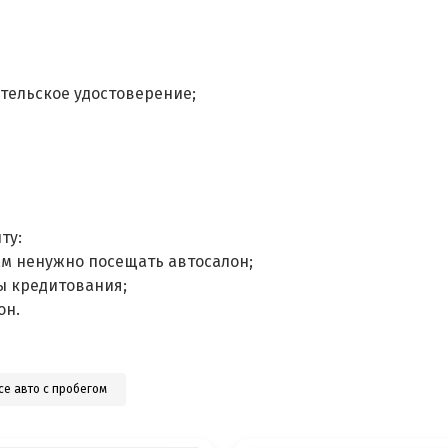
тельское удостоверение;
ту:
ам ненужно посещать автосалон;
ы кредитования;
он.
се авто с пробегом