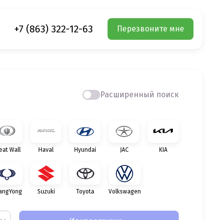
+7 (863) 322-12-63
Перезвоните мне
Расширенный поиск
eat Wall
Haval
Hyundai
JAC
KIA
angYong
Suzuki
Toyota
Volkswagen