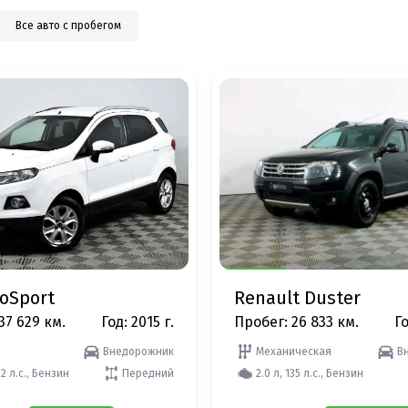
Все авто с пробегом
coSport
Renault Duster
37 629 км.
Год: 2015 г.
Пробег: 26 833 км.
Го
Внедорожник
Механическая
В
22 л.с., Бензин
Передний
2.0 л, 135 л.с., Бензин