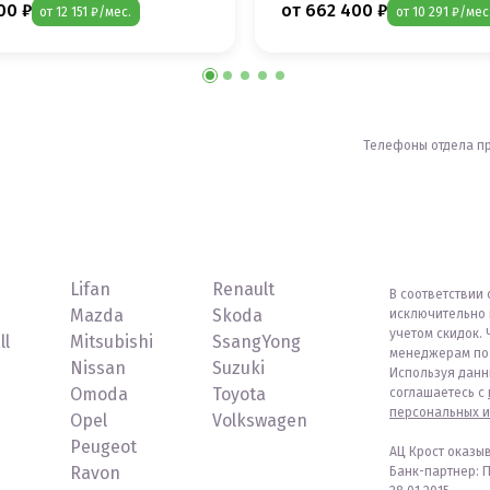
00 ₽
от 662 400 ₽
от 12 151 ₽/мес.
от 10 291 ₽/мес
Телефоны отдела п
Lifan
Renault
В соответствии 
Mazda
Skoda
исключительно 
учетом скидок. 
ll
Mitsubishi
SsangYong
менеджерам по 
Nissan
Suzuki
Используя данн
Omoda
Toyota
соглашаетесь с
персональных и
Opel
Volkswagen
Peugeot
АЦ Крост оказы
Ravon
Банк-партнер: 