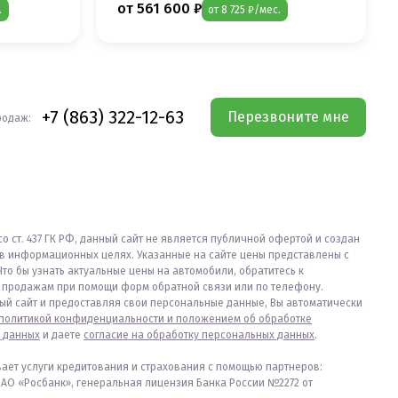
от 561 600 ₽
.
от 8 725 ₽/мес.
+7 (863) 322-12-63
Перезвоните мне
родаж:
со ст. 437 ГК РФ, данный сайт не является публичной офертой и создан
в информационных целях. Указанные на сайте цены представлены с
Что бы узнать актуальные цены на автомобили, обратитесь к
продажам при помощи форм обратной связи или по телефону.
ый сайт и предоставляя свои персональные данные, Вы автоматически
политикой конфиденциальности и положением об обработке
 данных
и даете
согласие на обработку персональных данных
.
вает услуги кредитования и страхования с помощью партнеров:
ПАО «Росбанк», генеральная лицензия Банка России №2272 от