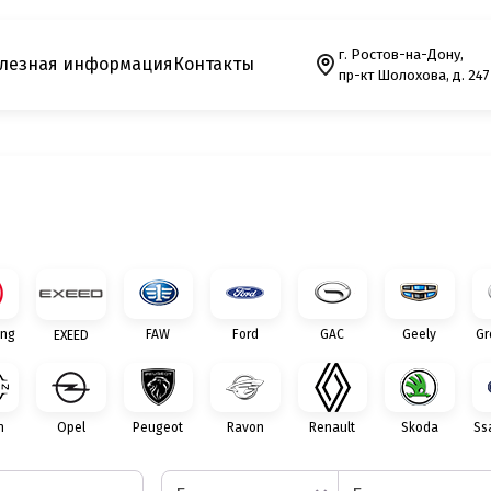
г. Ростов-на-Дону,
лезная информация
Контакты
пр-кт Шолохова, д. 247
ng
FAW
Ford
GAC
Geely
Gr
EXEED
n
Opel
Peugeot
Ravon
Renault
Skoda
Ss