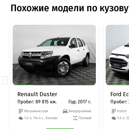
Похожие модели по кузову
Renault Duster
Ford E
Пробег: 89 815 км.
Год: 2017 г.
Пробег: 
Механическая
Внедорожник
Робот
1.6 л, 114 л.с., Бензин
Полный
1.6 л, 1