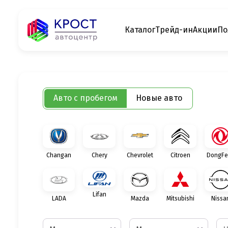
Каталог
Трейд-ин
Акции
По
Авто с пробегом
Новые авто
Changan
Chery
Chevrolet
Citroen
DongFe
Lifan
LADA
Mazda
Mitsubishi
Nissa