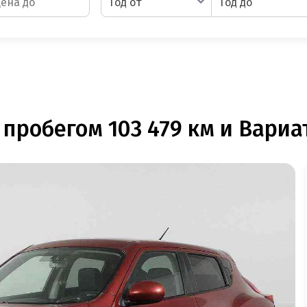
Год от
Год до
 пробегом 103 479 км и Вариат