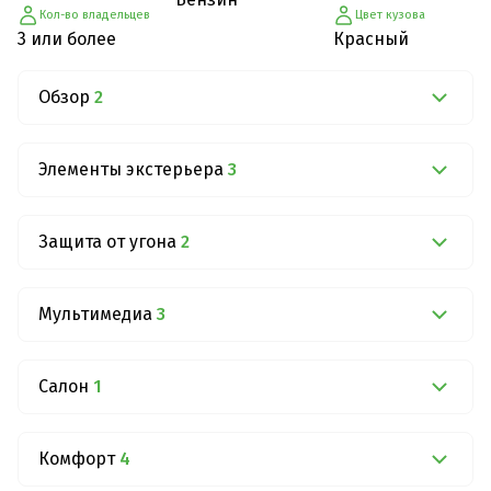
Кол-во владельцев
Цвет кузова
3 или более
Красный
Обзор
2
Элементы экстерьера
3
Защита от угона
2
Мультимедиа
3
Салон
1
Комфорт
4