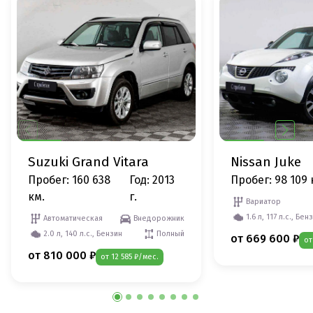
Suzuki Grand Vitara
Nissan Juke
Пробег: 160 638
Год: 2013
Пробег: 98 109 
км.
г.
Вариатор
1.6 л, 117 л.с., Бен
Автоматическая
Внедорожник
2.0 л, 140 л.с., Бензин
Полный
от 669 600 ₽
от
от 810 000 ₽
от 12 585 ₽/мес.