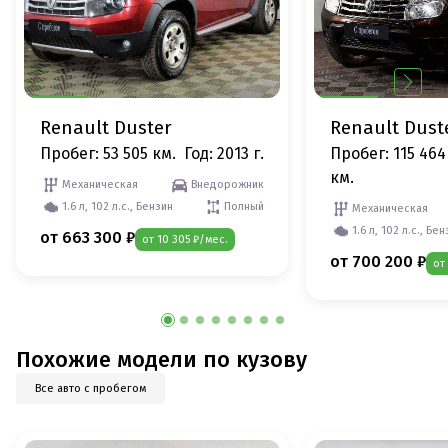
Renault Duster
Renault Dust
Пробег: 53 505 км.
Год: 2013 г.
Пробег: 115 464
км.
Механическая
Внедорожник
1.6 л, 102 л.с., Бензин
Полный
Механическая
1.6 л, 102 л.с., Бе
от 663 300 ₽
от 10 305 ₽/мес.
от 700 200 ₽
от
Похожие модели по кузову
Все авто с пробегом