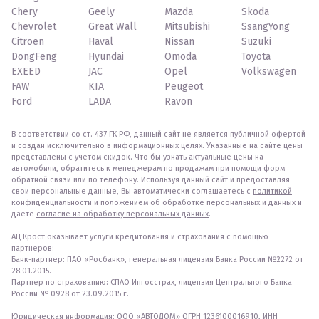
Chery
Geely
Mazda
Skoda
Chevrolet
Great Wall
Mitsubishi
SsangYong
Citroen
Haval
Nissan
Suzuki
DongFeng
Hyundai
Omoda
Toyota
EXEED
JAC
Opel
Volkswagen
FAW
KIA
Peugeot
Ford
LADA
Ravon
В соответствии со ст. 437 ГК РФ, данный сайт не является публичной офертой
и создан исключительно в информационных целях. Указанные на сайте цены
представлены с учетом скидок. Что бы узнать актуальные цены на
автомобили, обратитесь к менеджерам по продажам при помощи форм
обратной связи или по телефону. Используя данный сайт и предоставляя
свои персональные данные, Вы автоматически соглашаетесь с
политикой
конфиденциальности и положением об обработке персональных и данных
и
даете
согласие на обработку персональных данных
.
АЦ Крост оказывает услуги кредитования и страхования с помощью
партнеров:
Банк-партнер: ПАО «Росбанк», генеральная лицензия Банка России №2272 от
28.01.2015.
Партнер по страхованию: СПАО Ингосстрах, лицензия Центрального Банка
России № 0928 от 23.09.2015 г.
Юридическая информация: ООО «АВТОДОМ» ОГРН 1236100016910, ИНН