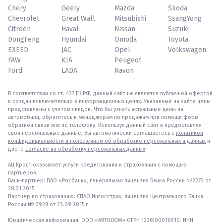
Chery
Geely
Mazda
Skoda
Chevrolet
Great Wall
Mitsubishi
SsangYong
Citroen
Haval
Nissan
Suzuki
DongFeng
Hyundai
Omoda
Toyota
EXEED
JAC
Opel
Volkswagen
FAW
KIA
Peugeot
Ford
LADA
Ravon
В соответствии со ст. 437 ГК РФ, данный сайт не является публичной офертой
и создан исключительно в информационных целях. Указанные на сайте цены
представлены с учетом скидок. Что бы узнать актуальные цены на
автомобили, обратитесь к менеджерам по продажам при помощи форм
обратной связи или по телефону. Используя данный сайт и предоставляя
свои персональные данные, Вы автоматически соглашаетесь с
политикой
конфиденциальности и положением об обработке персональных и данных
и
даете
согласие на обработку персональных данных
.
АЦ Крост оказывает услуги кредитования и страхования с помощью
партнеров:
Банк-партнер: ПАО «Росбанк», генеральная лицензия Банка России №2272 от
28.01.2015.
Партнер по страхованию: СПАО Ингосстрах, лицензия Центрального Банка
России № 0928 от 23.09.2015 г.
Юридическая информация: ООО «АВТОДОМ» ОГРН 1236100016910, ИНН