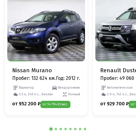
Nissan Murano
Renault Dust
Пробег: 132 624 км.
Год: 2012 г.
Пробег: 49 060 
Вариатор
Внедорожник
Автоматическая
3.5 л, 249 л.с., Бензин
Полный
2.0 л, 143 л.с., Бе
от 952 200 ₽
от 929 700 ₽
от 14 794 ₽/мес.
от 