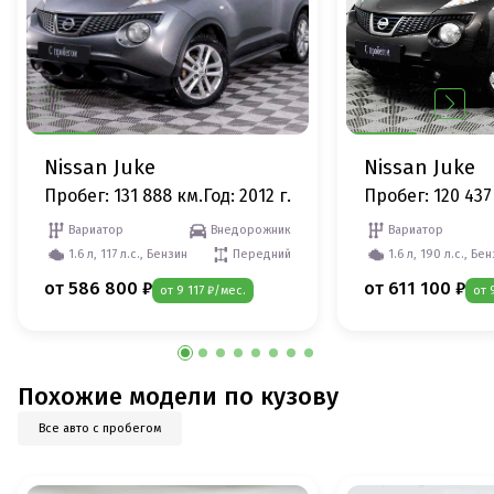
Nissan Juke
Nissan Juke
Пробег: 131 888 км.
Год: 2012 г.
Пробег: 120 437
Вариатор
Внедорожник
Вариатор
1.6 л, 117 л.с., Бензин
Передний
1.6 л, 190 л.с., Бе
от 586 800 ₽
от 611 100 ₽
от 9 117 ₽/мес.
от 
Похожие модели по кузову
Все авто с пробегом