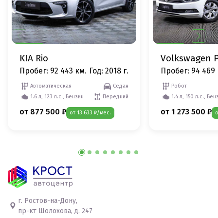
KIA Rio
Volkswagen P
Пробег: 92 443 км.
Год: 2018 г.
Пробег: 94 469 
Автоматическая
Седан
Робот
1.6 л, 123 л.с., Бензин
Передний
1.4 л, 150 л.с., Бен
от 877 500 ₽
от 1 273 500 ₽
от 13 633 ₽/мес.
о
г. Ростов-на-Дону,
пр-кт Шолохова, д. 247