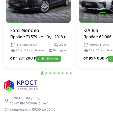
Ford Mondeo
KIA Rio
Пробег: 73 579 км.
Год: 2018 г.
Пробег: 69 006 
Автоматическая
Седан
Автоматическая
2.0 л, 199 л.с., Бензин
Передний
1.6 л, 123 л.с., Бен
от 1 231 200 ₽
от 954 000 ₽
от 19 128 ₽/мес.
от
г. Ростов-на-Дону,
пр-кт Шолохова, д. 247
Ежедневно с 09:00 до 20:00