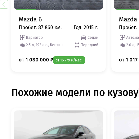
Mazda 6
Mazda 
Пробег: 87 860 км.
Год: 2015 г.
Пробег: 
Вариатор
Седан
Автома
2.5 л, 192 л.с., Бензин
Передний
2.0 л, 1
от 1 080 000 ₽
от 1 017
от 16 779 ₽/мес.
Похожие модели по кузову