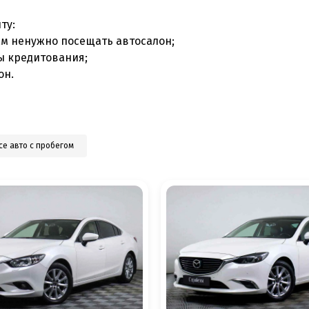
ту:
ам ненужно посещать автосалон;
ы кредитования;
он.
се авто с пробегом