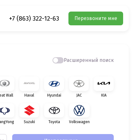
+7 (863) 322-12-63
Перезвоните мне
Расширенный поиск
eat Wall
Haval
Hyundai
JAC
KIA
angYong
Suzuki
Toyota
Volkswagen