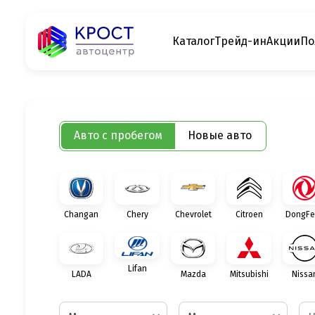
Каталог
Трейд-ин
Акции
По
Авто с пробегом
Новые авто
Changan
Chery
Chevrolet
Citroen
DongFe
Lifan
LADA
Mazda
Mitsubishi
Nissa