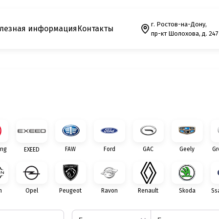
г. Ростов-на-Дону,
лезная информация
Контакты
пр-кт Шолохова, д. 247
ng
FAW
Ford
GAC
Geely
Gr
EXEED
n
Opel
Peugeot
Ravon
Renault
Skoda
Ss