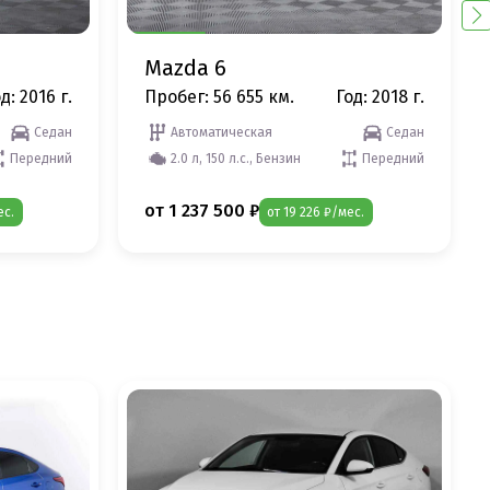
Mazda 6
д: 2016 г.
Пробег: 56 655 км.
Год: 2018 г.
Седан
Автоматическая
Седан
Передний
2.0 л, 150 л.с., Бензин
Передний
от 1 237 500 ₽
ес.
от 19 226 ₽/мес.