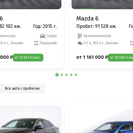
6
Mazda 6
82 102 км.
Год: 2015 г.
Пробег: 91 528 км.
Го
тическая
Седан
Автоматическая
50 л.с., Бензин
Передний
2.5 л, 192 л.с., Бензин
 000 ₽
от 1 161 000 ₽
от 15 801 ₽/мес.
от 18 038 ₽/м
Все авто с пробегом