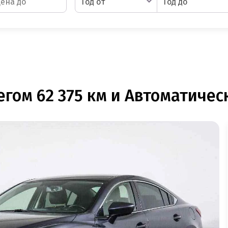
Год от
Год до
гом 62 375 км и Автоматическ