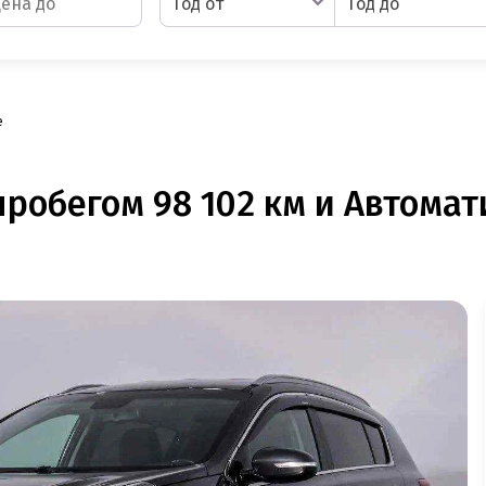
Год от
Год до
e
пробегом 98 102 км и Автомат