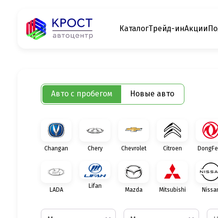
Каталог
Трейд-ин
Акции
По
Авто с пробегом
Новые авто
Changan
Chery
Chevrolet
Citroen
DongFe
Lifan
LADA
Mazda
Mitsubishi
Nissa