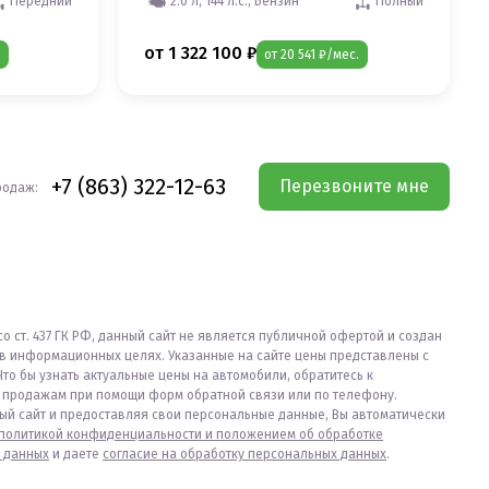
Передний
2.0 л, 144 л.с., Бензин
Полный
от 1 322 100 ₽
от 20 541 ₽/мес.
+7 (863) 322-12-63
Перезвоните мне
родаж:
со ст. 437 ГК РФ, данный сайт не является публичной офертой и создан
в информационных целях. Указанные на сайте цены представлены с
Что бы узнать актуальные цены на автомобили, обратитесь к
продажам при помощи форм обратной связи или по телефону.
ый сайт и предоставляя свои персональные данные, Вы автоматически
политикой конфиденциальности и положением об обработке
 данных
и даете
согласие на обработку персональных данных
.