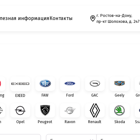
г. Ростов-на-Дону,
лезная информация
Контакты
пр-кт Шолохова, д. 247
ng
FAW
Ford
GAC
Geely
Gr
EXEED
n
Opel
Peugeot
Ravon
Renault
Skoda
Ss