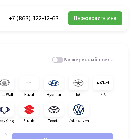
+7 (863) 322-12-63
Перезвоните мне
Расширенный поиск
eat Wall
Haval
Hyundai
JAC
KIA
angYong
Suzuki
Toyota
Volkswagen