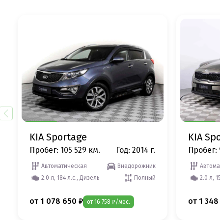
KIA Sportage
KIA Sp
Пробег: 105 529 км.
Год: 2014 г.
Пробег: 
Автоматическая
Внедорожник
Автома
2.0 л, 184 л.с., Дизель
Полный
2.0 л, 1
от 1 078 650 ₽
от 1 348
от 16 758 ₽/мес.