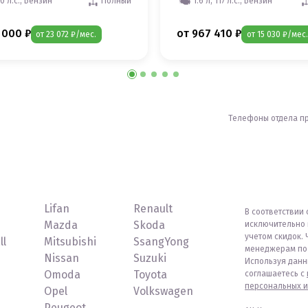
50 л.с., Бензин
Полный
1.6 л, 117 л.с., Бензин
 000 ₽
от 967 410 ₽
от 23 072 ₽/мес.
от 15 030 ₽/мес.
Телефоны отдела п
Lifan
Renault
В соответствии 
Mazda
Skoda
исключительно 
учетом скидок. 
ll
Mitsubishi
SsangYong
менеджерам по 
Nissan
Suzuki
Используя данн
Omoda
Toyota
соглашаетесь с
персональных и
Opel
Volkswagen
Peugeot