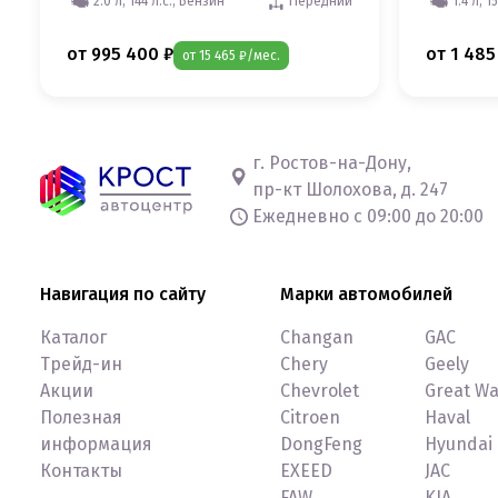
2.0 л, 144 л.с., Бензин
Передний
1.4 л, 1
от 995 400 ₽
от 1 485
от 15 465 ₽/мес.
г. Ростов-на-Дону,
пр-кт Шолохова, д. 247
Ежедневно с 09:00 до 20:00
Навигация по сайту
Марки автомобилей
Каталог
Changan
GAC
Трейд-ин
Chery
Geely
Акции
Chevrolet
Great Wa
Полезная
Citroen
Haval
информация
DongFeng
Hyundai
Контакты
EXEED
JAC
FAW
KIA