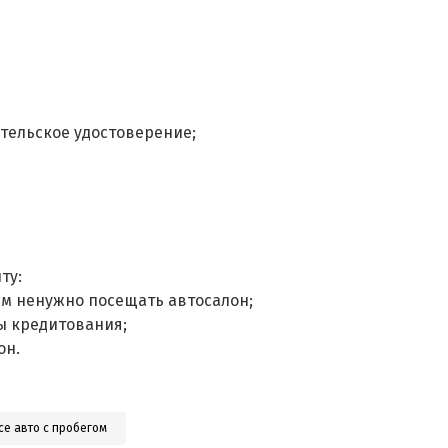
тельское удостоверение;
ту:
ам ненужно посещать автосалон;
ы кредитования;
он.
се авто с пробегом