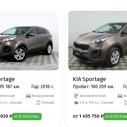
ortage
KIA Sportage
95 187 км.
Год: 2016 г.
Пробег: 100 209 км.
Го
тическая
Внедорожник
Автоматическая
В
50 л.с., Бензин
Полный
2.0 л, 150 л.с., Бензин
 020 ₽
от 1 455 750 ₽
от 20 943 ₽/мес.
от 22 617 ₽/ме