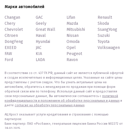
Марки автомобилей
Changan
GAC
Lifan
Renault
Chery
Geely
Mazda
Skoda
Chevrolet
Great Wall
Mitsubishi
SsangYong
Citroen
Haval
Nissan
Suzuki
DongFeng
Hyundai
Omoda
Toyota
EXEED
JAC
Opel
Volkswagen
FAW
KIA
Peugeot
Ford
LADA
Ravon
В соответствии со ст. 437 ГК РФ, данный сайт не является публичной офертой
и создан исключительно в информационных целях. Указанные на сайте цены
представлены с учетом скидок. Что бы узнать актуальные цены на
автомобили, обратитесь к менеджерам по продажам при помощи форм
обратной связи или по телефону. Используя данный сайт и предоставляя
свои персональные данные, Вы автоматически соглашаетесь с
политикой
конфиденциальности и положением об обработке персональных и данных
и
даете
согласие на обработку персональных данных
.
АЦ Крост оказывает услуги кредитования и страхования с помощью
партнеров:
Банк-партнер: ПАО «Росбанк», генеральная лицензия Банка России №2272 от
28.01.2015.