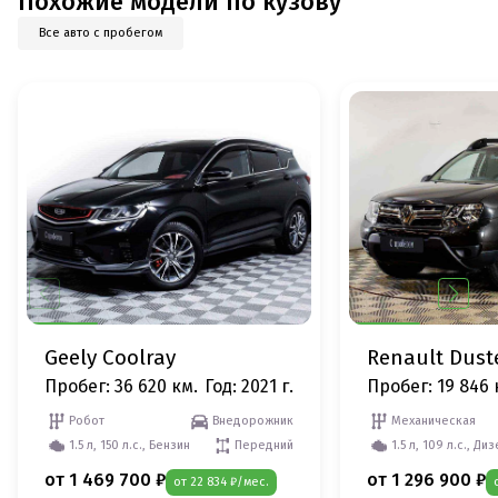
Похожие модели по кузову
Все авто с пробегом
Geely Coolray
Renault Dust
Пробег: 36 620 км.
Год: 2021 г.
Пробег: 19 846 
Робот
Внедорожник
Механическая
1.5 л, 150 л.с., Бензин
Передний
1.5 л, 109 л.с., Ди
от 1 469 700 ₽
от 1 296 900 ₽
от 22 834 ₽/мес.