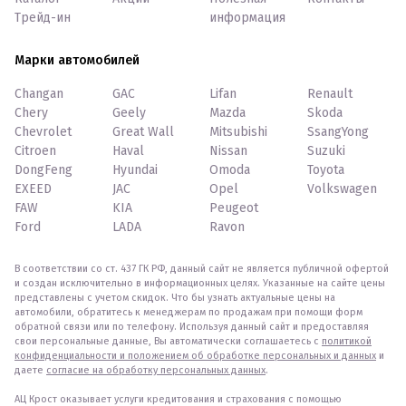
Трейд-ин
информация
Марки автомобилей
Changan
GAC
Lifan
Renault
Chery
Geely
Mazda
Skoda
Chevrolet
Great Wall
Mitsubishi
SsangYong
Citroen
Haval
Nissan
Suzuki
DongFeng
Hyundai
Omoda
Toyota
EXEED
JAC
Opel
Volkswagen
FAW
KIA
Peugeot
Ford
LADA
Ravon
В соответствии со ст. 437 ГК РФ, данный сайт не является публичной офертой
и создан исключительно в информационных целях. Указанные на сайте цены
представлены с учетом скидок. Что бы узнать актуальные цены на
автомобили, обратитесь к менеджерам по продажам при помощи форм
обратной связи или по телефону. Используя данный сайт и предоставляя
свои персональные данные, Вы автоматически соглашаетесь с
политикой
конфиденциальности и положением об обработке персональных и данных
и
даете
согласие на обработку персональных данных
.
АЦ Крост оказывает услуги кредитования и страхования с помощью