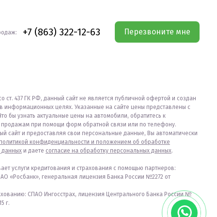
+7 (863) 322-12-63
Перезвоните мне
родаж:
со ст. 437 ГК РФ, данный сайт не является публичной офертой и создан
в информационных целях. Указанные на сайте цены представлены с
Что бы узнать актуальные цены на автомобили, обратитесь к
продажам при помощи форм обратной связи или по телефону.
ый сайт и предоставляя свои персональные данные, Вы автоматически
политикой конфиденциальности и положением об обработке
 данных
и даете
согласие на обработку персональных данных
.
вает услуги кредитования и страхования с помощью партнеров:
ПАО «Росбанк», генеральная лицензия Банка России №2272 от
ахованию: СПАО Ингосстрах, лицензия Центрального Банка России №
5 г.