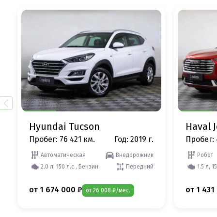
Hyundai Tucson
Haval J
Пробег: 76 421 км.
Год: 2019 г.
Пробег: 
Автоматическая
Внедорожник
Робот
2.0 л, 150 л.с., Бензин
Передний
1.5 л, 1
от 1 674 000 ₽
от 1 431
от 26 008 ₽/мес.