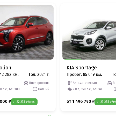
olion
KIA Sportage
42 282 км.
Год: 2021 г.
Пробег: 85 019 км.
Го
Внедорожник
Автоматическая
В
50 л.с., Бензин
Полный
2.0 л, 150 л.с., Бензин
 000 ₽
от 1 496 790 ₽
от 22 233 ₽/мес.
от 23 255 ₽/м