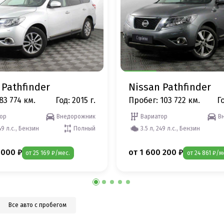
 Pathfinder
Nissan Pathfinder
83 774 км.
Год: 2015 г.
Пробег: 103 722 км.
Го
ор
Внедорожник
Вариатор
В
49 л.с., Бензин
Полный
3.5 л, 249 л.с., Бензин
 000 ₽
от 1 600 200 ₽
от 25 169 ₽/мес.
от 24 861 ₽/м
Все авто с пробегом