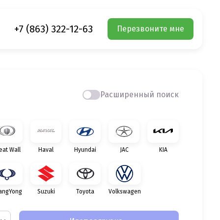
+7 (863) 322-12-63
Перезвоните мне
Расширенный поиск
eat Wall
Haval
Hyundai
JAC
KIA
angYong
Suzuki
Toyota
Volkswagen