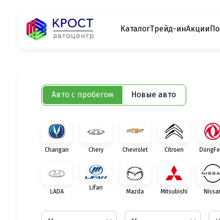
Каталог
Трейд-ин
Акции
По
Авто с пробегом
Новые авто
Changan
Chery
Chevrolet
Citroen
DongFe
Lifan
LADA
Mazda
Mitsubishi
Nissa