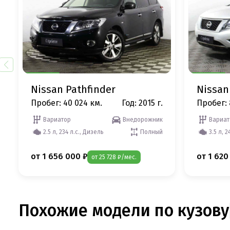
Nissan Pathfinder
Nissan
Пробег: 40 024 км.
Год: 2015 г.
Пробег: 
Вариатор
Внедорожник
Вариат
2.5 л, 234 л.с., Дизель
Полный
3.5 л, 2
от 1 656 000 ₽
от 1 620
от 25 728 ₽/мес.
Похожие модели по кузову