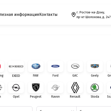
г. Ростов-на-Дону,
лезная информация
Контакты
пр-кт Шолохова, д. 247
ng
FAW
Ford
GAC
Geely
Gr
EXEED
n
Opel
Peugeot
Ravon
Renault
Skoda
Ss