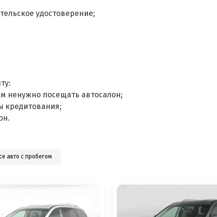
тельское удостоверение;
ту:
ам ненужно посещать автосалон;
ы кредитования;
он.
се авто с пробегом