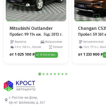
Mitsubishi Outlander
Changan CS3
Пробег: 99 114 км.
Год: 2013 г.
Пробег: 59 361 
Вариатор
Внедорожник
Автоматическая
2.0 л, 146 л.с., Бензин
Полный
1.6 л, 117 л.с., Бен
от 1 025 100 ₽
от 1 233 900 ₽
от 15 926 ₽/мес.
о
г. Ростов-на-Дону,
пр-кт Шолохова, д. 247