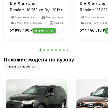
KIA Sportage
KIA Sportage
Пробег: 110 569 км.
Год: 2012 г.
Пробег: 127 829
Автоматическая
Внедорожник
Автоматическая
2.0 л, 136 л.с., Дизель
Полный
2.0 л, 150 л.с., Бе
от 998 100 ₽
от 1 146 510 ₽
от 15 507 ₽/мес.
о
Похожие модели по кузову
Все авто с пробегом