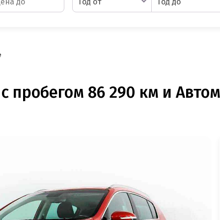
Год от
Год до
e
 с пробегом 86 290 км и Автом