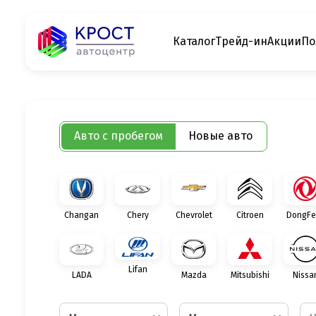
Каталог
Трейд-ин
Акции
По
Авто с пробегом
Новые авто
Changan
Chery
Chevrolet
Citroen
DongFe
Lifan
LADA
Mazda
Mitsubishi
Nissa