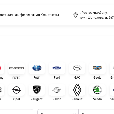
г. Ростов-на-Дону,
лезная информация
Контакты
пр-кт Шолохова, д. 247
ng
FAW
Ford
GAC
Geely
Gr
EXEED
n
Opel
Peugeot
Ravon
Renault
Skoda
Ss