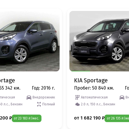
ortage
KIA Sportage
55 342 км.
Год: 2016 г.
Пробег: 50 840 км.
Го
тическая
Внедорожник
Автоматическая
В
50 л.с., Бензин
Полный
2.0 л, 150 л.с., Бензин
 200 ₽
от 1 682 190 ₽
от 23 183 ₽/мес.
от 26 135 ₽/ме