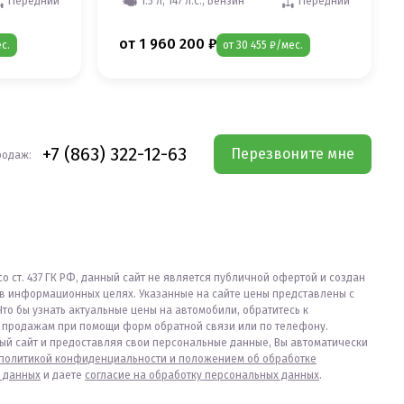
Передний
1.5 л, 147 л.с., Бензин
Передний
от 1 960 200 ₽
с.
от 30 455 ₽/мес.
+7 (863) 322-12-63
Перезвоните мне
родаж:
со ст. 437 ГК РФ, данный сайт не является публичной офертой и создан
в информационных целях. Указанные на сайте цены представлены с
Что бы узнать актуальные цены на автомобили, обратитесь к
продажам при помощи форм обратной связи или по телефону.
ый сайт и предоставляя свои персональные данные, Вы автоматически
политикой конфиденциальности и положением об обработке
 данных
и даете
согласие на обработку персональных данных
.