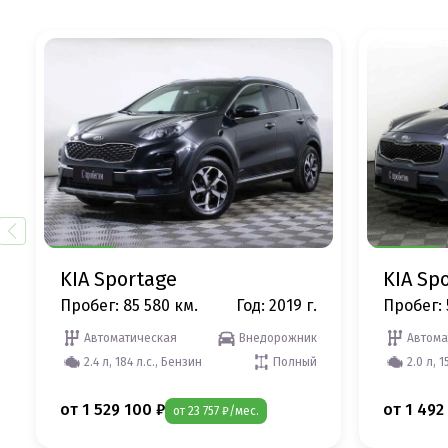
KIA Sportage
KIA Sp
Пробег: 85 580 км.
Год: 2019 г.
Пробег: 
Автоматическая
Внедорожник
Автома
2.4 л, 184 л.с., Бензин
Полный
2.0 л, 1
от 1 529 100 ₽
от 1 492
от 23 757 ₽/мес.