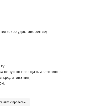
тельское удостоверение;
ту:
ам ненужно посещать автосалон;
ы кредитования;
он.
се авто с пробегом