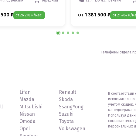
44 л.с., Бензин
Передний
1.2 л, 130 л.с., Бензин
 500 ₽
от 1 381 500 ₽
от 26 218 ₽/мес.
от 21 464 ₽/ме
Телефоны отдела п
Lifan
Renault
В соответствии 
Mazda
Skoda
исключительно 
учетом скидок. 
ll
Mitsubishi
SsangYong
менеджерам по 
Nissan
Suzuki
Используя данн
Omoda
Toyota
соглашаетесь с
персональных и
Opel
Volkswagen
Peugeot