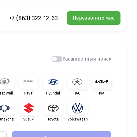
+7 (863) 322-12-63
Перезвоните мне
Расширенный поиск
eat Wall
Haval
Hyundai
JAC
KIA
angYong
Suzuki
Toyota
Volkswagen