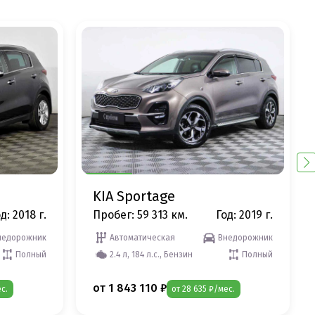
KIA Sportage
д: 2018 г.
Пробег: 59 313 км.
Год: 2019 г.
недорожник
Автоматическая
Внедорожник
Полный
2.4 л, 184 л.с., Бензин
Полный
от 1 843 110 ₽
с.
от 28 635 ₽/мес.