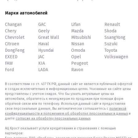
Марки автомобилей
Changan
GAC
Lifan
Renault
Chery
Geely
Mazda
Skoda
Chevrolet
Great Wall
Mitsubishi
SsangYong
Citroen
Haval
Nissan
Suzuki
DongFeng
Hyundai
Omoda
Toyota
EXEED
JAC
Opel
Volkswagen
FAW
KIA
Peugeot
Ford
LADA
Ravon
В соответствии со ст. 437 ГК РФ, данный сайт не является публичной офертой
и создан исключительно в информационных целях. Указанные на сайте цены
представлены с учетом скидок. Что бы узнать актуальные цены на
автомобили, обратитесь к менеджерам по продажам при помощи форм
обратной связи или по телефону. Используя данный сайт и предоставляя
свои персональные данные, Вы автоматически соглашаетесь с
политикой
конфиденциальности и положением об обработке персональных и данных
и
даете
согласие на обработку персональных данных
.
АЦ Крост оказывает услуги кредитования и страхования с помощью
партнеров: