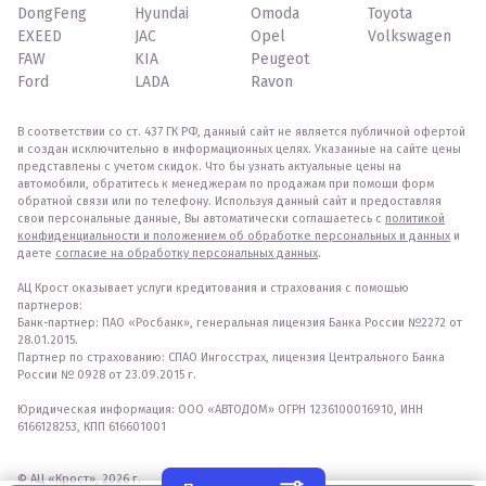
DongFeng
Hyundai
Omoda
Toyota
EXEED
JAC
Opel
Volkswagen
FAW
KIA
Peugeot
Ford
LADA
Ravon
В соответствии со ст. 437 ГК РФ, данный сайт не является публичной офертой
и создан исключительно в информационных целях. Указанные на сайте цены
представлены с учетом скидок. Что бы узнать актуальные цены на
автомобили, обратитесь к менеджерам по продажам при помощи форм
обратной связи или по телефону. Используя данный сайт и предоставляя
свои персональные данные, Вы автоматически соглашаетесь с
политикой
конфиденциальности и положением об обработке персональных и данных
и
даете
согласие на обработку персональных данных
.
АЦ Крост оказывает услуги кредитования и страхования с помощью
партнеров:
Банк-партнер: ПАО «Росбанк», генеральная лицензия Банка России №2272 от
28.01.2015.
Партнер по страхованию: СПАО Ингосстрах, лицензия Центрального Банка
России № 0928 от 23.09.2015 г.
Юридическая информация: ООО «АВТОДОМ» ОГРН 1236100016910, ИНН
6166128253, КПП 616601001
© АЦ «Крост», 2026 г.