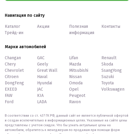
Навигация по сайту
Каталог
Акции
Полезная
Контакты
Трейд-ин
информация
Марки автомобилей
Changan
GAC
Lifan
Renault
Chery
Geely
Mazda
Skoda
Chevrolet
Great Wall
Mitsubishi
SsangYong
Citroen
Haval
Nissan
Suzuki
DongFeng
Hyundai
Omoda
Toyota
EXEED
JAC
Opel
Volkswagen
FAW
KIA
Peugeot
Ford
LADA
Ravon
В соответствии со ст. 437 ГК РФ, данный сайт не является публичной офертой
и создан исключительно в информационных целях. Указанные на сайте цены
представлены с учетом скидок. Что бы узнать актуальные цены на
автомобили, обратитесь к менеджерам по продажам при помощи форм