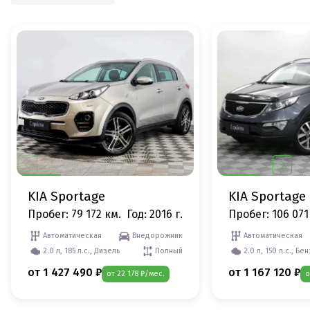
KIA Sportage
KIA Sportage
Пробег: 79 172 км.
Год: 2016 г.
Пробег: 106 071
Автоматическая
Внедорожник
Автоматическая
2.0 л, 185 л.с., Дизель
Полный
2.0 л, 150 л.с., Бе
от 1 427 490 ₽
от 1 167 120 ₽
от 22 178 ₽/мес.
о