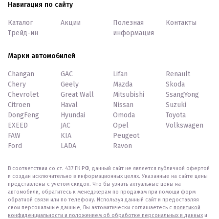
Навигация по сайту
Каталог
Акции
Полезная
Контакты
Трейд-ин
информация
Марки автомобилей
Changan
GAC
Lifan
Renault
Chery
Geely
Mazda
Skoda
Chevrolet
Great Wall
Mitsubishi
SsangYong
Citroen
Haval
Nissan
Suzuki
DongFeng
Hyundai
Omoda
Toyota
EXEED
JAC
Opel
Volkswagen
FAW
KIA
Peugeot
Ford
LADA
Ravon
В соответствии со ст. 437 ГК РФ, данный сайт не является публичной офертой
и создан исключительно в информационных целях. Указанные на сайте цены
представлены с учетом скидок. Что бы узнать актуальные цены на
автомобили, обратитесь к менеджерам по продажам при помощи форм
обратной связи или по телефону. Используя данный сайт и предоставляя
свои персональные данные, Вы автоматически соглашаетесь с
политикой
конфиденциальности и положением об обработке персональных и данных
и