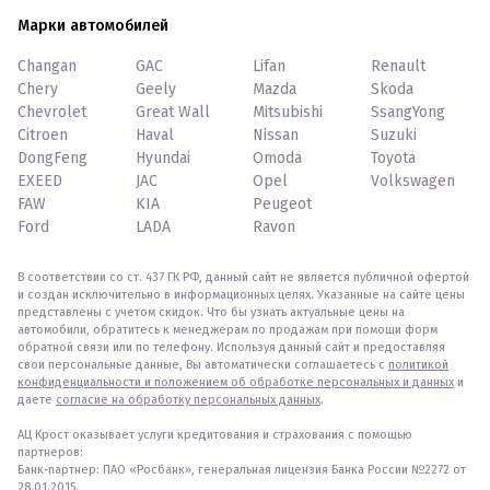
Марки автомобилей
Changan
GAC
Lifan
Renault
Chery
Geely
Mazda
Skoda
Chevrolet
Great Wall
Mitsubishi
SsangYong
Citroen
Haval
Nissan
Suzuki
DongFeng
Hyundai
Omoda
Toyota
EXEED
JAC
Opel
Volkswagen
FAW
KIA
Peugeot
Ford
LADA
Ravon
В соответствии со ст. 437 ГК РФ, данный сайт не является публичной офертой
и создан исключительно в информационных целях. Указанные на сайте цены
представлены с учетом скидок. Что бы узнать актуальные цены на
автомобили, обратитесь к менеджерам по продажам при помощи форм
обратной связи или по телефону. Используя данный сайт и предоставляя
свои персональные данные, Вы автоматически соглашаетесь с
политикой
конфиденциальности и положением об обработке персональных и данных
и
даете
согласие на обработку персональных данных
.
АЦ Крост оказывает услуги кредитования и страхования с помощью
партнеров:
Банк-партнер: ПАО «Росбанк», генеральная лицензия Банка России №2272 от
28.01.2015.