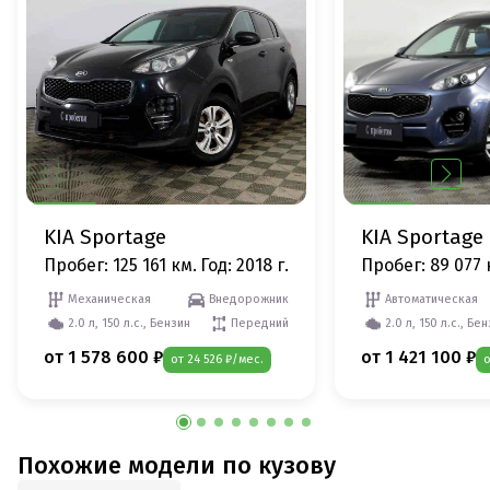
KIA Sportage
KIA Sportage
Пробег: 125 161 км.
Год: 2018 г.
Пробег: 89 077 
Механическая
Внедорожник
Автоматическая
2.0 л, 150 л.с., Бензин
Передний
2.0 л, 150 л.с., Бе
от 1 578 600 ₽
от 1 421 100 ₽
от 24 526 ₽/мес.
о
Похожие модели по кузову