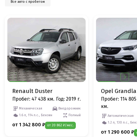
Все авто с пробегом
Renault Duster
Opel Grandl
Пробег: 47 438 км.
Год: 2019 г.
Пробег: 114 805
км.
Механическая
Внедорожник
1.6 л, 114 л.с., Бензин
Полный
Автоматическая
1.2 л, 130 л.с., Бе
от 1 342 800 ₽
от 20 862 ₽/мес.
от 1 290 600 ₽