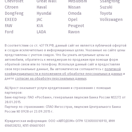
Chevrolet
Great Wall
Mitsubishi
SsangYong
Citroen
Haval
Nissan
Suzuki
DongFeng
Hyundai
Omoda
Toyota
EXEED
JAC
Opel
Volkswagen
FAW
KIA
Peugeot
Ford
LADA
Ravon
В соответствии со ст. 437 ГК РФ, данный сайт не является публичной офертой
и создан исключительно в информационных целях. Указанные на сайте цены
представлены с учетом скидок. Что бы узнать актуальные цены на
автомобили, обратитесь к менеджерам по продажам при помощи форм
обратной связи или по телефону. Используя данный сайт и предоставляя
свои персональные данные, Вы автоматически соглашаетесь с
политикой
конфиденциальности и положением об обработке персональных и данных
и
даете
согласие на обработку персональных данных
.
АЦ Крост оказывает услуги кредитования и страхования с помощью
партнеров:
Банк-партнер: ПАО «Росбанк», генеральная лицензия Банка России №2272 от
28.01.2015.
Партнер по страхованию: СПАО Ингосстрах, лицензия Центрального Банка
России № 0928 от 23.09.2015 г.
Юридическая информация: ООО «АВТОДОМ» ОГРН 1236100016910, ИНН
6166128253, КПП 616601001