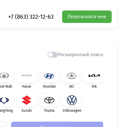
+7 (863) 322-12-63
Перезвоните мне
Расширенный поиск
eat Wall
Haval
Hyundai
JAC
KIA
angYong
Suzuki
Toyota
Volkswagen