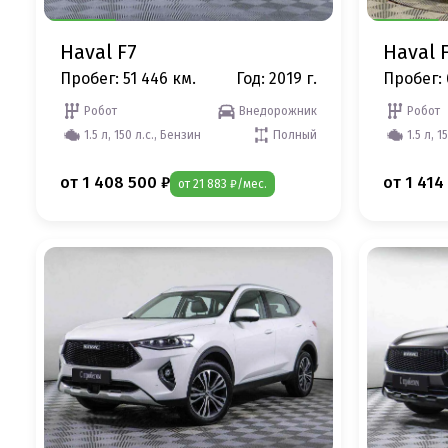
Haval F7
Haval 
Пробег: 51 446 км.
Год: 2019 г.
Пробег: 
Робот
Внедорожник
Робот
1.5 л, 150 л.с., Бензин
Полный
1.5 л, 1
от 1 408 500 ₽
от 1 414
от 21 883 ₽/мес.