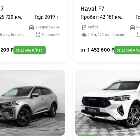
F7
Haval F7
25 720 км.
Год: 2019 г.
Пробег: 42 161 км.
Го
Внедорожник
Робот
В
50 л.с., Бензин
Передний
2.0 л, 190 л.с., Бензин
 200 ₽
от 1 452 600 ₽
от 22 484 ₽/мес.
от 22 568 ₽/м