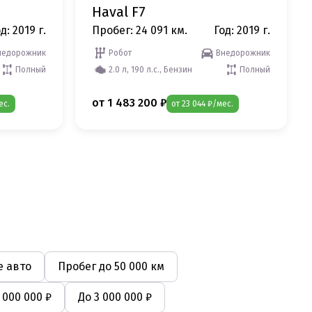
Haval F7
д: 2019 г.
Пробег: 24 091 км.
Год: 2019 г.
недорожник
Робот
Внедорожник
Полный
2.0 л, 190 л.с., Бензин
Полный
от 1 483 200 ₽
ес.
от 23 044 ₽/мес.
 авто
Пробег до 50 000 км
 000 000 ₽
До 3 000 000 ₽