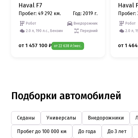
Haval F7
Haval 
Пробег: 49 292 км.
Год: 2019 г.
Пробег: 
Робот
Внедорожник
Робот
2.0 л, 190 л.с., Бензин
Передний
2.0 л, 
от 1 457 100 ₽
от 1 464
от 22 638 ₽/мес.
Подборки автомобилей
Седаны
Универсалы
Внедорожники
Пробег до 100 000 км
До года
До 3 лет