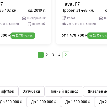
F7
Haval F7
38 402 км.
Год: 2019 г.
Пробег: 31 448 км.
Го
Внедорожник
Робот
В
190 л.с., Бензин
Передний
2.0 л, 190 л.с., Бензин
 300 ₽
от 1 478 700 ₽
от 22 750 ₽/мес.
от 22 974 ₽/м
1
2
3
4
Лифтбэк
Хэтчбеки
Полный привод
Дизельные
До 500 000 ₽
До 1 000 000 ₽
До 1 500 000 ₽
До 2