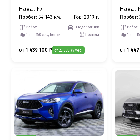
Haval F7
Haval 
Пробег: 54 143 км.
Год: 2019 г.
Пробег: 
Робот
Внедорожник
Робот
1.5 л, 150 л.с., Бензин
Полный
1.5 л, 1
от 1 439 100 ₽
от 1 447
от 22 358 ₽/мес.