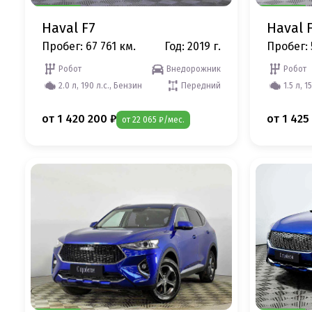
Haval F7
Haval 
Пробег: 67 761 км.
Год: 2019 г.
Пробег: 
Робот
Внедорожник
Робот
2.0 л, 190 л.с., Бензин
Передний
1.5 л, 1
от 1 420 200 ₽
от 1 425
от 22 065 ₽/мес.