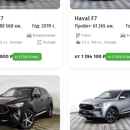
F7
Haval F7
80 568 км.
Год: 2019 г.
Пробег: 61 265 км.
Го
Внедорожник
Робот
В
50 л.с., Бензин
Полный
2.0 л, 190 л.с., Бензин
 800 ₽
от 1 394 100 ₽
от 21 561 ₽/мес.
от 21 659 ₽/м