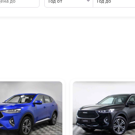
Год от
Год до