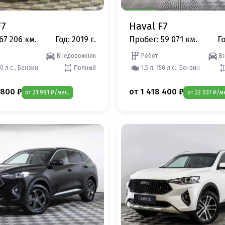
F7
Haval F7
67 206 км.
Год: 2019 г.
Пробег: 59 071 км.
Го
Внедорожник
Робот
В
50 л.с., Бензин
Полный
1.5 л, 150 л.с., Бензин
 800 ₽
от 1 418 400 ₽
от 21 981 ₽/мес.
от 22 037 ₽/м