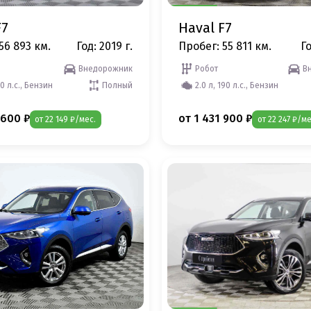
F7
Haval F7
56 893 км.
Год: 2019 г.
Пробег: 55 811 км.
Го
Внедорожник
Робот
В
50 л.с., Бензин
Полный
2.0 л, 190 л.с., Бензин
 600 ₽
от 1 431 900 ₽
от 22 149 ₽/мес.
от 22 247 ₽/ме