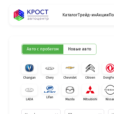
Каталог
Трейд-ин
Акции
По
Авто с пробегом
Новые авто
Changan
Chery
Chevrolet
Citroen
DongFe
Lifan
LADA
Mazda
Mitsubishi
Nissa