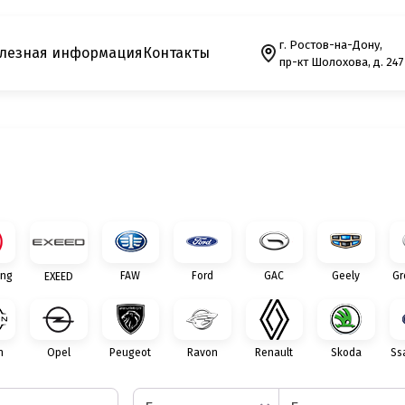
г. Ростов-на-Дону,
лезная информация
Контакты
пр-кт Шолохова, д. 247
ng
FAW
Ford
GAC
Geely
Gr
EXEED
n
Opel
Peugeot
Ravon
Renault
Skoda
Ss