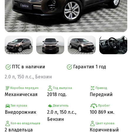
ПТС в наличии
Гарантия 1 год
2.0 л, 150 л.с., Бензин
Коробка передач
Год выпуска
Привод
Механическая
2018 год.
Передний
Тип кузова
Двигатель
Пробег
Внедорожник
2.0 л, 150 л.с.,
100 869 км.
Бензин
Кол-во владельцев
Цвет кузова
2 владельца
Коричневый