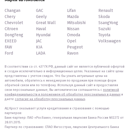
Changan
GAC
Lifan
Renault
Chery
Geely
Mazda
Skoda
Chevrolet
Great Wall
Mitsubishi
SsangYong
Citroen
Haval
Nissan
Suzuki
DongFeng
Hyundai
Omoda
Toyota
EXEED
JAC
Opel
Volkswagen
FAW
KIA
Peugeot
Ford
LADA
Ravon
В соответствии со ст. 437 ГК РФ, данный сайт не является публичной офертой
и создан исключительно в информационных целях. Указанные на сайте цены
представлены с учетом скидок. Что бы узнать актуальные цены на
автомобили, обратитесь к менеджерам по продажам при помощи форм
обратной связи или по телефону. Используя данный сайт и предоставляя
свои персональные данные, Вы автоматически соглашаетесь с
политикой
конфиденциальности и положением об обработке персональных и данных
и
даете
согласие на обработку персональных данных
.
АЦ Крост оказывает услуги кредитования и страхования с помощью
партнеров:
Банк-партнер: ПАО «Росбанк», генеральная лицензия Банка России №2272 от
28.01.2015.
Партнер по страхованию: СПАО Ингосстрах, лицензия Центрального Банка