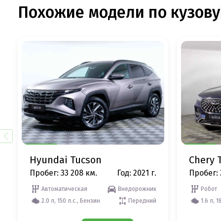
Похожие модели по кузову
Hyundai Tucson
Chery T
Пробег: 33 208 км.
Год: 2021 г.
Пробег: 
Автоматическая
Внедорожник
Робот
2.0 л, 150 л.с., Бензин
Передний
1.6 л, 1