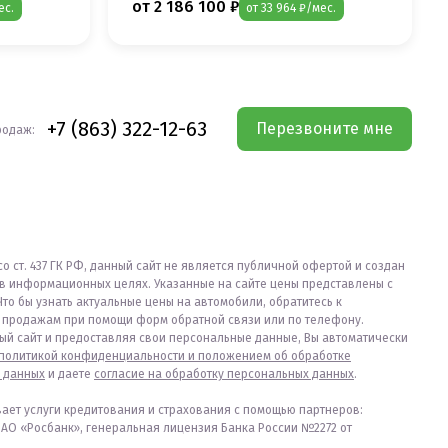
от 2 186 100 ₽
ес.
от 33 964 ₽/мес.
+7 (863) 322-12-63
Перезвоните мне
родаж:
со ст. 437 ГК РФ, данный сайт не является публичной офертой и создан
в информационных целях. Указанные на сайте цены представлены с
Что бы узнать актуальные цены на автомобили, обратитесь к
продажам при помощи форм обратной связи или по телефону.
ый сайт и предоставляя свои персональные данные, Вы автоматически
политикой конфиденциальности и положением об обработке
 данных
и даете
согласие на обработку персональных данных
.
вает услуги кредитования и страхования с помощью партнеров:
ПАО «Росбанк», генеральная лицензия Банка России №2272 от