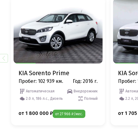
KIA Sorento Prime
KIA So
Пробег: 102 939 км.
Год: 2016 г.
Пробег: 
Автоматическая
Внедорожник
Автома
2.0 л, 186 л.с., Дизель
Полный
2.2 л, 
от 1 800 000 ₽
от 1 705
от 27 966 ₽/мес.