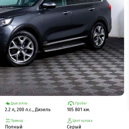
Двигатель
Пробег
2.2 л, 200 л.с., Дизель
105 801 км.
Привод
Цвет кузова
Полный
Серый