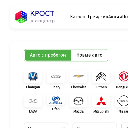
Каталог
Трейд-ин
Акции
По
Авто с пробегом
Новые авто
Changan
Chery
Chevrolet
Citroen
DongFe
Lifan
LADA
Mazda
Mitsubishi
Nissa