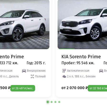
rento Prime
KIA Sorento Prime
133 712 км.
Год: 2015 г.
Пробег: 95 546 км.
Го
тическая
Внедорожник
Автоматическая
В
200 л.с., Дизель
Полный
2.4 л, 188 л.с., Бензин
 500 ₽
от 2 070 000 ₽
от 26 497 ₽/мес.
от 32 160 ₽/м