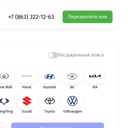
+7 (863) 322-12-63
Перезвоните мне
Расширенный поиск
eat Wall
Haval
Hyundai
JAC
KIA
angYong
Suzuki
Toyota
Volkswagen