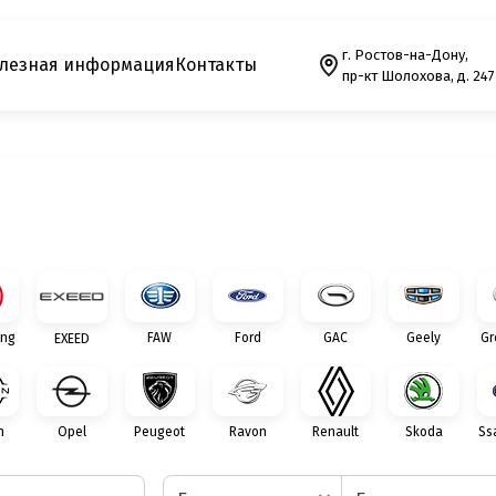
г. Ростов-на-Дону,
лезная информация
Контакты
пр-кт Шолохова, д. 247
ng
FAW
Ford
GAC
Geely
Gr
EXEED
n
Opel
Peugeot
Ravon
Renault
Skoda
Ss