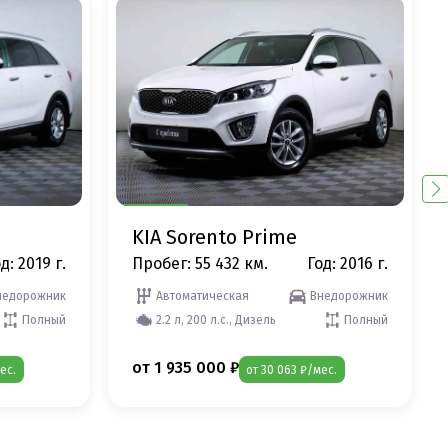
KIA Sorento Prime
д: 2019 г.
Пробег: 55 432 км.
Год: 2016 г.
недорожник
Автоматическая
Внедорожник
Полный
2.2 л, 200 л.с., Дизель
Полный
от 1 935 000 ₽
ес.
от 30 063 ₽/мес.