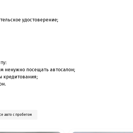
тельское удостоверение;
ту:
ам ненужно посещать автосалон;
ы кредитования;
он.
се авто с пробегом