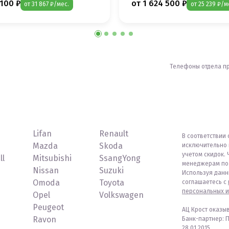
 100 ₽
от 1 624 500 ₽
от 31 867 ₽/мес.
от 25 239 ₽/м
Телефоны отдела п
Lifan
Renault
В соответствии 
Mazda
Skoda
исключительно 
учетом скидок. 
ll
Mitsubishi
SsangYong
менеджерам по 
Nissan
Suzuki
Используя данн
Omoda
Toyota
соглашаетесь с
персональных и
Opel
Volkswagen
Peugeot
АЦ Крост оказы
Ravon
Банк-партнер: 
28.01.2015.