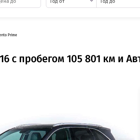
Год от
Год до
ento Prime
16 с пробегом 105 801 км и А