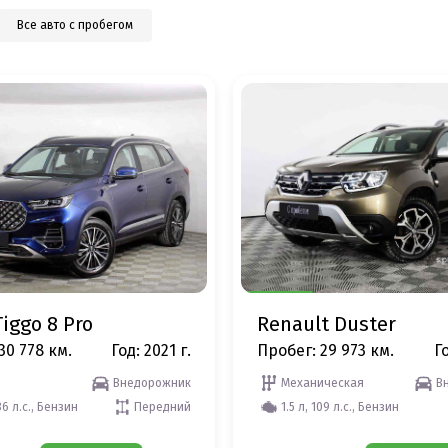
Все авто с пробегом
iggo 8 Pro
Renault Duster
30 778 км.
Год: 2021 г.
Пробег: 29 973 км.
Го
Внедорожник
Механическая
В
86 л.с., Бензин
Передний
1.5 л, 109 л.с., Бензин