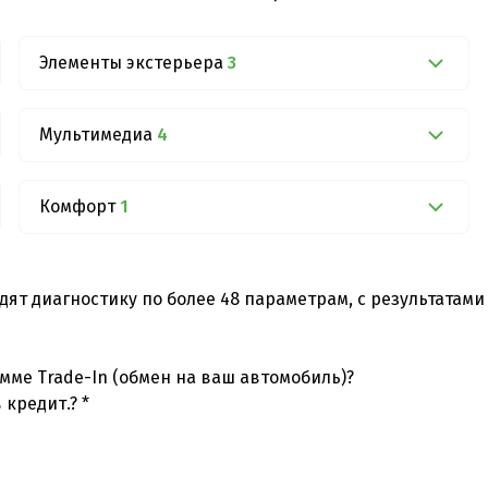
Элементы экстерьера
3
Мультимедиа
4
Комфорт
1
дят диагностику по более 48 параметрам, с результатам
мме Trade-In (обмен на ваш автомобиль)?
 кредит.? *