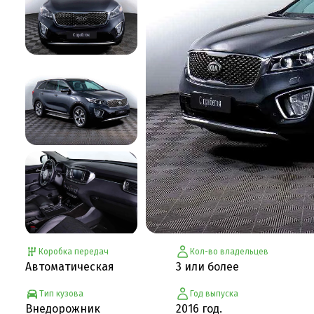
Коробка передач
Кол-во владельцев
Автоматическая
3 или более
Тип кузова
Год выпуска
Внедорожник
2016 год.