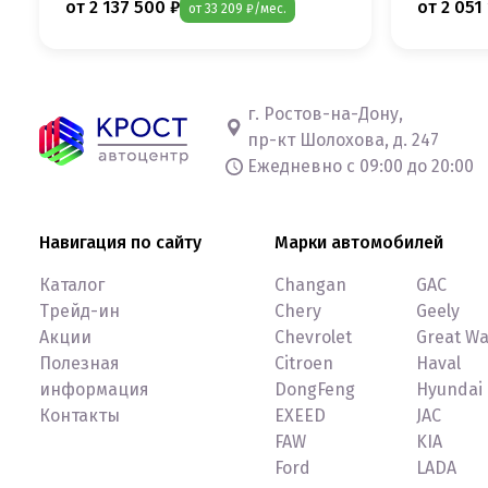
от 2 137 500 ₽
от 2 051
от 33 209 ₽/мес.
г. Ростов-на-Дону,
пр-кт Шолохова, д. 247
Ежедневно с 09:00 до 20:00
Навигация по сайту
Марки автомобилей
Каталог
Changan
GAC
Трейд-ин
Chery
Geely
Акции
Chevrolet
Great Wa
Полезная
Citroen
Haval
информация
DongFeng
Hyundai
Контакты
EXEED
JAC
FAW
KIA
Ford
LADA