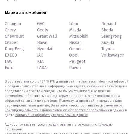
Марки автомобилей
Changan
GAC
Lifan
Renault
Chery
Geely
Mazda
Skoda
Chevrolet
Great Wall
Mitsubishi
SsangYong
Citroen
Haval
Nissan
Suzuki
DongFeng
Hyundai
Omoda
Toyota
EXEED
JAC
Opel
Volkswagen
FAW
KIA
Peugeot
Ford
LADA
Ravon
В соответствии со ст. 437 ГК РФ, данный сайт не является публичной офертой
и создан исключительно в информационных целях. Указанные на сайте цены
представлены с учетом скидок. Что бы узнать актуальные цены на
автомобили, обратитесь к менеджерам по продажам при помощи форм
обратной связи или по телефону. Используя данный сайт и предоставляя
свои персональные данные, Вы автоматически соглашаетесь с
политикой
конфиденциальности и положением об обработке персональных и данных
и
даете
согласие на обработку персональных данных
.
АЦ Крост оказывает услуги кредитования и страхования с помощью
партнеров: