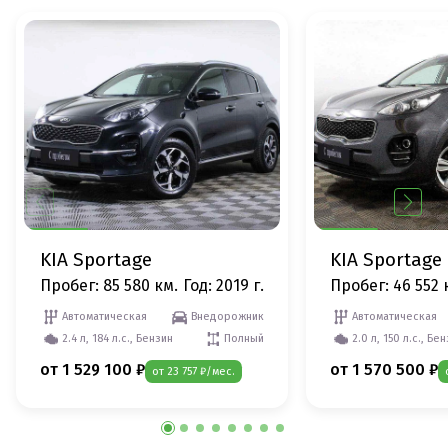
KIA Sportage
KIA Sportage
Пробег: 85 580 км.
Год: 2019 г.
Пробег: 46 552 
Автоматическая
Внедорожник
Автоматическая
2.4 л, 184 л.с., Бензин
Полный
2.0 л, 150 л.с., Бе
от 1 529 100 ₽
от 1 570 500 ₽
от 23 757 ₽/мес.