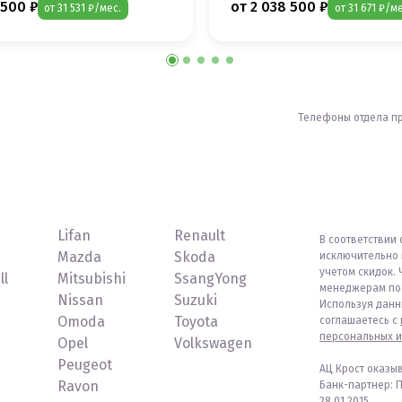
 500 ₽
от 2 038 500 ₽
от 31 531 ₽/мес.
от 31 671 ₽/м
Телефоны отдела п
Lifan
Renault
В соответствии 
Mazda
Skoda
исключительно 
учетом скидок. 
ll
Mitsubishi
SsangYong
менеджерам по 
Nissan
Suzuki
Используя данн
Omoda
Toyota
соглашаетесь с
персональных и
Opel
Volkswagen
Peugeot
АЦ Крост оказы
Ravon
Банк-партнер: 
28.01.2015.