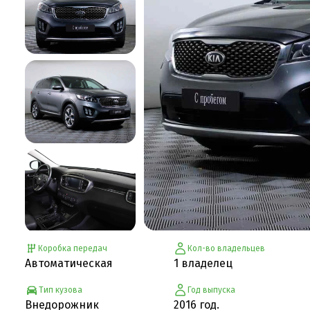
Коробка передач
Кол-во владельцев
Автоматическая
1 владелец
Тип кузова
Год выпуска
Внедорожник
2016 год.