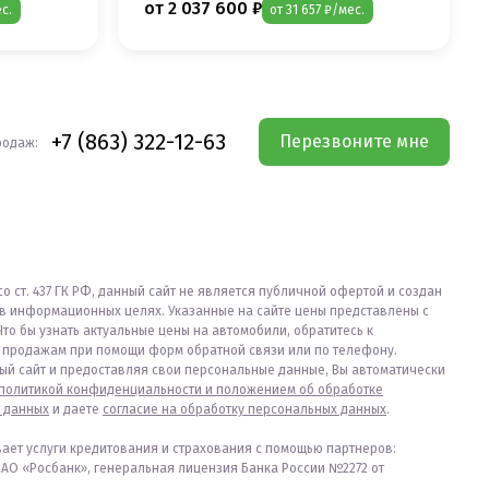
от 2 037 600 ₽
ес.
от 31 657 ₽/мес.
+7 (863) 322-12-63
Перезвоните мне
родаж:
со ст. 437 ГК РФ, данный сайт не является публичной офертой и создан
в информационных целях. Указанные на сайте цены представлены с
Что бы узнать актуальные цены на автомобили, обратитесь к
продажам при помощи форм обратной связи или по телефону.
ый сайт и предоставляя свои персональные данные, Вы автоматически
политикой конфиденциальности и положением об обработке
 данных
и даете
согласие на обработку персональных данных
.
вает услуги кредитования и страхования с помощью партнеров:
ПАО «Росбанк», генеральная лицензия Банка России №2272 от