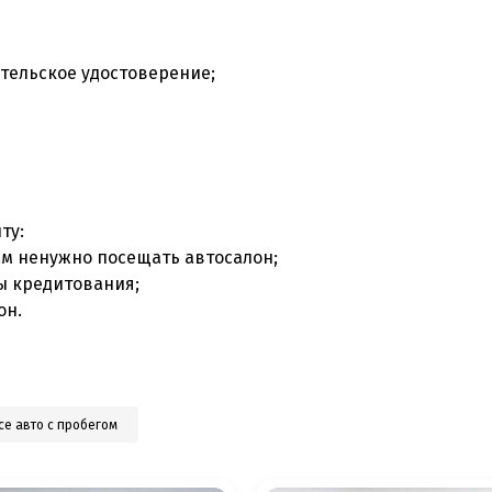
тельское удостоверение;
ту:
ам ненужно посещать автосалон;
ы кредитования;
он.
се авто с пробегом