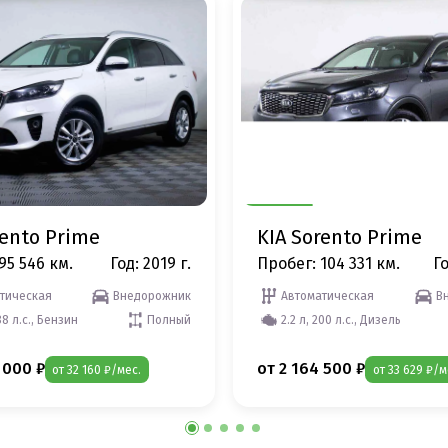
rento Prime
KIA Sorento Prime
95 546 км.
Год: 2019 г.
Пробег: 104 331 км.
Го
тическая
Внедорожник
Автоматическая
В
88 л.с., Бензин
Полный
2.2 л, 200 л.с., Дизель
 000 ₽
от 2 164 500 ₽
от 32 160 ₽/мес.
от 33 629 ₽/м