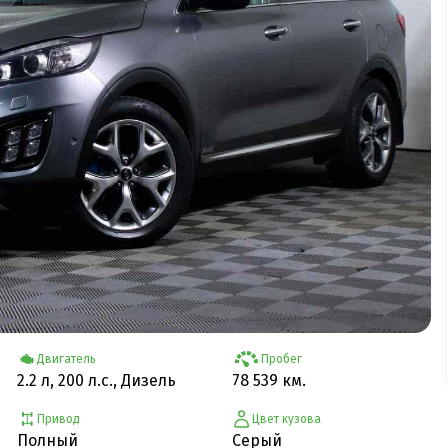
Двигатель
Пробег
2.2 л, 200 л.с., Дизель
78 539 км.
Привод
Цвет кузова
Полный
Серый