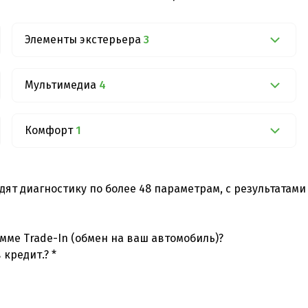
Элементы экстерьера
3
Мультимедиа
4
Комфорт
1
дят диагностику по более 48 параметрам, с результатам
мме Trade-In (обмен на ваш автомобиль)?
 кредит.? *