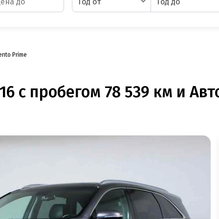
Год от
Год до
ento Prime
16 с пробегом 78 539 км и Ав