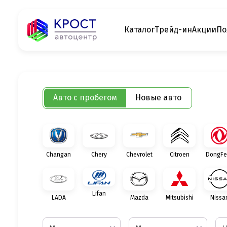
Каталог
Трейд-ин
Акции
По
Авто с пробегом
Новые авто
Changan
Chery
Chevrolet
Citroen
DongFe
Lifan
LADA
Mazda
Mitsubishi
Nissa