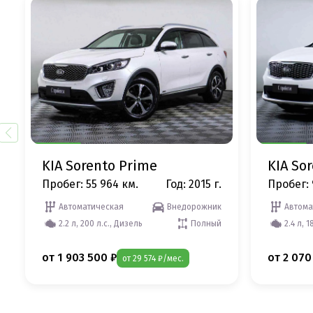
KIA Sorento Prime
KIA So
Пробег: 55 964 км.
Год: 2015 г.
Пробег: 
Автоматическая
Внедорожник
Автома
2.2 л, 200 л.с., Дизель
Полный
2.4 л, 1
от 1 903 500 ₽
от 2 070
от 29 574 ₽/мес.