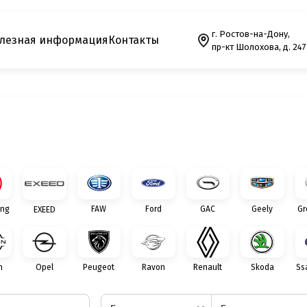
г. Ростов-на-Дону,
лезная информация
Контакты
пр-кт Шолохова, д. 247
ng
FAW
Ford
GAC
Geely
Gr
EXEED
n
Opel
Peugeot
Ravon
Renault
Skoda
Ss