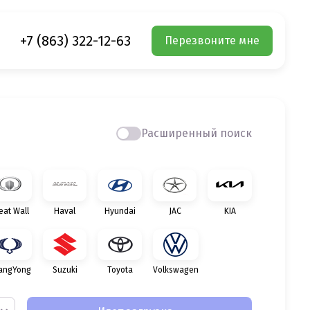
+7 (863) 322-12-63
Перезвоните мне
Расширенный поиск
eat Wall
Haval
Hyundai
JAC
KIA
angYong
Suzuki
Toyota
Volkswagen