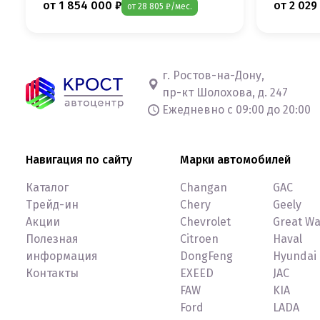
от 1 854 000 ₽
от 2 029
от 28 805 ₽/мес.
г. Ростов-на-Дону,
пр-кт Шолохова, д. 247
Ежедневно с 09:00 до 20:00
Навигация по сайту
Марки автомобилей
Каталог
Changan
GAC
Трейд-ин
Chery
Geely
Акции
Chevrolet
Great Wa
Полезная
Citroen
Haval
информация
DongFeng
Hyundai
Контакты
EXEED
JAC
FAW
KIA
Ford
LADA