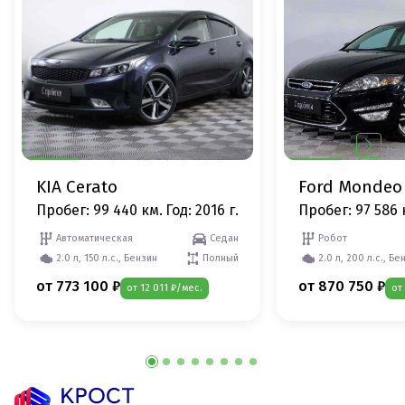
KIA Cerato
Ford Mondeo
Пробег: 99 440 км.
Год: 2016 г.
Пробег: 97 586 
Автоматическая
Седан
Робот
2.0 л, 150 л.с., Бензин
Полный
2.0 л, 200 л.с., Бе
от 773 100 ₽
от 870 750 ₽
от 12 011 ₽/мес.
от