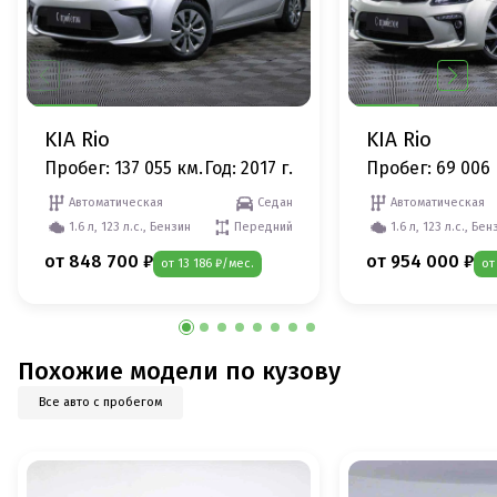
KIA Rio
KIA Rio
Пробег: 137 055 км.
Год: 2017 г.
Пробег: 69 006 
Автоматическая
Седан
Автоматическая
1.6 л, 123 л.с., Бензин
Передний
1.6 л, 123 л.с., Бен
от 848 700 ₽
от 954 000 ₽
от 13 186 ₽/мес.
от
Похожие модели по кузову
Все авто с пробегом