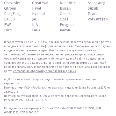
Chevrolet
Great Wall
Mitsubishi
SsangYong
Citroen
Haval
Nissan
Suzuki
DongFeng
Hyundai
Omoda
Toyota
EXEED
JAC
Opel
Volkswagen
FAW
KIA
Peugeot
Ford
LADA
Ravon
В соответствии со ст. 437 ГК РФ, данный сайт не является публичной офертой
и создан исключительно в информационных целях. Указанные на сайте цены
представлены с учетом скидок. Что бы узнать актуальные цены на
автомобили, обратитесь к менеджерам по продажам при помощи форм
обратной связи или по телефону. Используя данный сайт и предоставляя
свои персональные данные, Вы автоматически соглашаетесь с
политикой
конфиденциальности и положением об обработке персональных и данных
и
даете
согласие на обработку персональных данных
.
АЦ Крост оказывает услуги кредитования и страхования с помощью
партнеров:
Банк-партнер: ПАО «Росбанк», генеральная лицензия Банка России №2272 от
28.01.2015.
Партнер по страхованию: СПАО Ингосстрах, лицензия Центрального Банка
России № 0928 от 23.09.2015 г.
Юридическая информация: ООО «АВТОДОМ» ОГРН 1236100016910, ИНН
6166128253, КПП 616601001