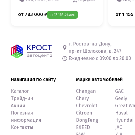
от 783 000 ₽
от 1 155
от 12 165 ₽/мес.
г. Ростов-на-Дону,
пр-кт Шолохова, д. 247
Ежедневно с 09:00 до 20:00
Навигация по сайту
Марки автомобилей
Каталог
Changan
GAC
Трейд-ин
Chery
Geely
Акции
Chevrolet
Great Wa
Полезная
Citroen
Haval
информация
DongFeng
Hyundai
Контакты
EXEED
JAC
FAW
KIA