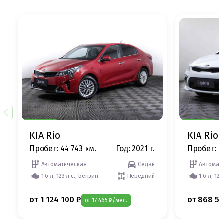
KIA Rio
KIA Rio
Пробег: 44 743 км.
Год: 2021 г.
Пробег: 
Автоматическая
Седан
Автома
1.6 л, 123 л.с., Бензин
Передний
1.6 л, 1
от 1 124 100 ₽
от 868 5
от 17 465 ₽/мес.