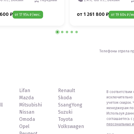
 600 ₽
от 1 261 800 ₽
от 17 954 ₽/мес.
от 19 604 ₽/м
Телефоны отдела п
Lifan
Renault
В соответствии 
Mazda
Skoda
исключительно 
учетом скидок. 
ll
Mitsubishi
SsangYong
менеджерам по 
Nissan
Suzuki
Используя данн
Omoda
Toyota
соглашаетесь с
персональных и
Opel
Volkswagen
Peugeot