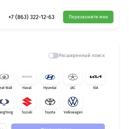
+7 (863) 322-12-63
Перезвоните мне
Расширенный поиск
eat Wall
Haval
Hyundai
JAC
KIA
angYong
Suzuki
Toyota
Volkswagen