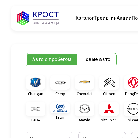
Каталог
Трейд-ин
Акции
По
Авто с пробегом
Новые авто
Changan
Chery
Chevrolet
Citroen
DongFe
Lifan
LADA
Mazda
Mitsubishi
Nissa