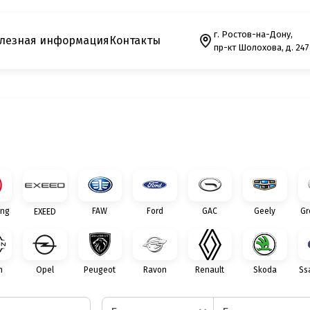
г. Ростов-на-Дону,
лезная информация
Контакты
пр-кт Шолохова, д. 247
ng
FAW
Ford
GAC
Geely
Gr
EXEED
n
Opel
Peugeot
Ravon
Renault
Skoda
Ss