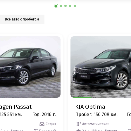
Все авто с пробегом
agen Passat
KIA Optima
125 551 км.
Год: 2016 г.
Пробег: 156 709 км.
Го
Седан
Автоматическая
80 л.с., Бензин
Передний
2.4 л, 188 л.с., Бензин