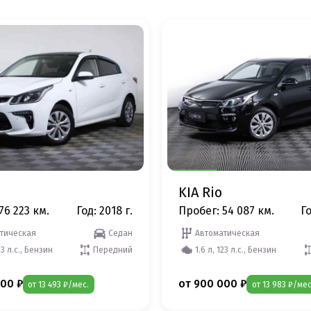
KIA Rio
76 223 км.
Год: 2018 г.
Пробег: 54 087 км.
Го
тическая
Седан
Автоматическая
23 л.с., Бензин
Передний
1.6 л, 123 л.с., Бензин
00 ₽
от 900 000 ₽
от 13 493 ₽/мес.
от 13 983 ₽/мес