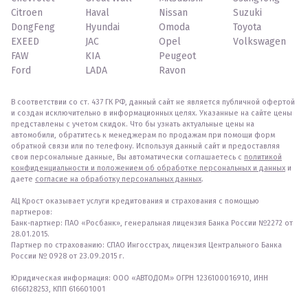
Citroen
Haval
Nissan
Suzuki
DongFeng
Hyundai
Omoda
Toyota
EXEED
JAC
Opel
Volkswagen
FAW
KIA
Peugeot
Ford
LADA
Ravon
В соответствии со ст. 437 ГК РФ, данный сайт не является публичной офертой
и создан исключительно в информационных целях. Указанные на сайте цены
представлены с учетом скидок. Что бы узнать актуальные цены на
автомобили, обратитесь к менеджерам по продажам при помощи форм
обратной связи или по телефону. Используя данный сайт и предоставляя
свои персональные данные, Вы автоматически соглашаетесь с
политикой
конфиденциальности и положением об обработке персональных и данных
и
даете
согласие на обработку персональных данных
.
АЦ Крост оказывает услуги кредитования и страхования с помощью
партнеров:
Банк-партнер: ПАО «Росбанк», генеральная лицензия Банка России №2272 от
28.01.2015.
Партнер по страхованию: СПАО Ингосстрах, лицензия Центрального Банка
России № 0928 от 23.09.2015 г.
Юридическая информация: ООО «АВТОДОМ» ОГРН 1236100016910, ИНН
6166128253, КПП 616601001