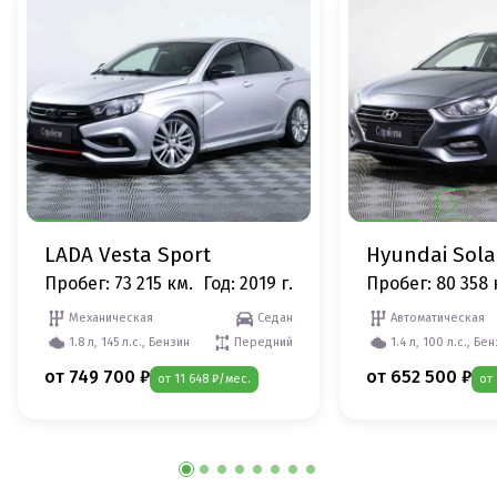
LADA Vesta Sport
Hyundai Sola
Пробег: 73 215 км.
Год: 2019 г.
Пробег: 80 358 
Механическая
Седан
Автоматическая
1.8 л, 145 л.с., Бензин
Передний
1.4 л, 100 л.с., Бе
от 749 700 ₽
от 652 500 ₽
от 11 648 ₽/мес.
от