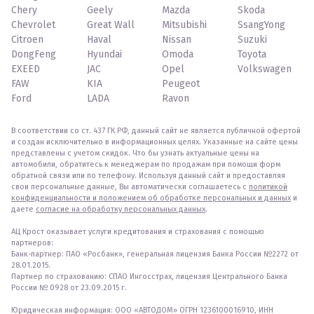
Chery
Geely
Mazda
Skoda
Chevrolet
Great Wall
Mitsubishi
SsangYong
Citroen
Haval
Nissan
Suzuki
DongFeng
Hyundai
Omoda
Toyota
EXEED
JAC
Opel
Volkswagen
FAW
KIA
Peugeot
Ford
LADA
Ravon
В соответствии со ст. 437 ГК РФ, данный сайт не является публичной офертой
и создан исключительно в информационных целях. Указанные на сайте цены
представлены с учетом скидок. Что бы узнать актуальные цены на
автомобили, обратитесь к менеджерам по продажам при помощи форм
обратной связи или по телефону. Используя данный сайт и предоставляя
свои персональные данные, Вы автоматически соглашаетесь с
политикой
конфиденциальности и положением об обработке персональных и данных
и
даете
согласие на обработку персональных данных
.
АЦ Крост оказывает услуги кредитования и страхования с помощью
партнеров:
Банк-партнер: ПАО «Росбанк», генеральная лицензия Банка России №2272 от
28.01.2015.
Партнер по страхованию: СПАО Ингосстрах, лицензия Центрального Банка
России № 0928 от 23.09.2015 г.
Юридическая информация: ООО «АВТОДОМ» ОГРН 1236100016910, ИНН