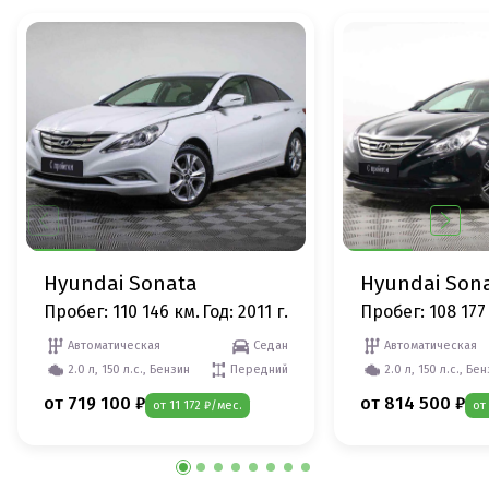
Hyundai Sonata
Hyundai Son
Пробег: 110 146 км.
Год: 2011 г.
Пробег: 108 177
Автоматическая
Седан
Автоматическая
2.0 л, 150 л.с., Бензин
Передний
2.0 л, 150 л.с., Бе
от 719 100 ₽
от 814 500 ₽
от 11 172 ₽/мес.
от