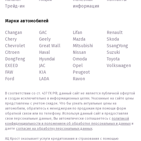
Трейд-ин
информация
Марки автомобилей
Changan
GAC
Lifan
Renault
Chery
Geely
Mazda
Skoda
Chevrolet
Great Wall
Mitsubishi
SsangYong
Citroen
Haval
Nissan
Suzuki
DongFeng
Hyundai
Omoda
Toyota
EXEED
JAC
Opel
Volkswagen
FAW
KIA
Peugeot
Ford
LADA
Ravon
В соответствии со ст. 437 ГК РФ, данный сайт не является публичной офертой
и создан исключительно в информационных целях. Указанные на сайте цены
представлены с учетом скидок. Что бы узнать актуальные цены на
автомобили, обратитесь к менеджерам по продажам при помощи форм
обратной связи или по телефону. Используя данный сайт и предоставляя
свои персональные данные, Вы автоматически соглашаетесь с
политикой
конфиденциальности и положением об обработке персональных и данных
и
даете
согласие на обработку персональных данных
.
АЦ Крост оказывает услуги кредитования и страхования с помощью