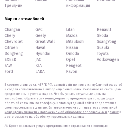
Трейд-ин
информация
Марки автомобилей
Changan
GAC
Lifan
Renault
Chery
Geely
Mazda
Skoda
Chevrolet
Great Wall
Mitsubishi
SsangYong
Citroen
Haval
Nissan
Suzuki
DongFeng
Hyundai
Omoda
Toyota
EXEED
JAC
Opel
Volkswagen
FAW
KIA
Peugeot
Ford
LADA
Ravon
В соответствии со ст. 437 ГК РФ, данный сайт не является публичной офертой
и создан исключительно в информационных целях. Указанные на сайте цены
представлены с учетом скидок. Что бы узнать актуальные цены на
автомобили, обратитесь к менеджерам по продажам при помощи форм
обратной связи или по телефону. Используя данный сайт и предоставляя
свои персональные данные, Вы автоматически соглашаетесь с
политикой
конфиденциальности и положением об обработке персональных и данных
и
даете
согласие на обработку персональных данных
.
АЦ Крост оказывает услуги кредитования и страхования с помощью