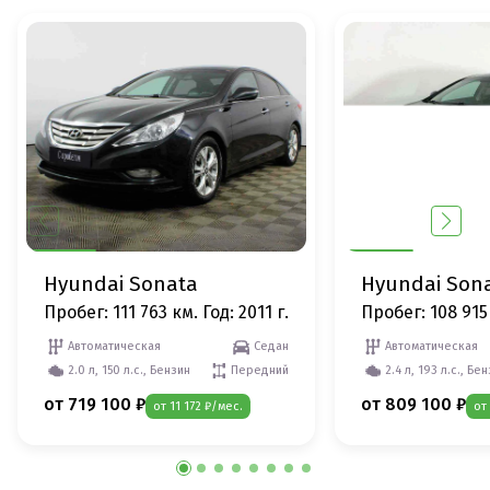
Hyundai Sonata
Hyundai Son
Пробег: 111 763 км.
Год: 2011 г.
Пробег: 108 915
Автоматическая
Седан
Автоматическая
2.0 л, 150 л.с., Бензин
Передний
2.4 л, 193 л.с., Бе
от 719 100 ₽
от 809 100 ₽
от 11 172 ₽/мес.
от