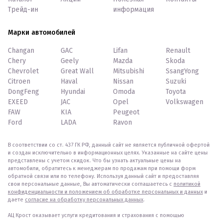
Трейд-ин
информация
Марки автомобилей
Changan
GAC
Lifan
Renault
Chery
Geely
Mazda
Skoda
Chevrolet
Great Wall
Mitsubishi
SsangYong
Citroen
Haval
Nissan
Suzuki
DongFeng
Hyundai
Omoda
Toyota
EXEED
JAC
Opel
Volkswagen
FAW
KIA
Peugeot
Ford
LADA
Ravon
В соответствии со ст. 437 ГК РФ, данный сайт не является публичной офертой
и создан исключительно в информационных целях. Указанные на сайте цены
представлены с учетом скидок. Что бы узнать актуальные цены на
автомобили, обратитесь к менеджерам по продажам при помощи форм
обратной связи или по телефону. Используя данный сайт и предоставляя
свои персональные данные, Вы автоматически соглашаетесь с
политикой
конфиденциальности и положением об обработке персональных и данных
и
даете
согласие на обработку персональных данных
.
АЦ Крост оказывает услуги кредитования и страхования с помощью